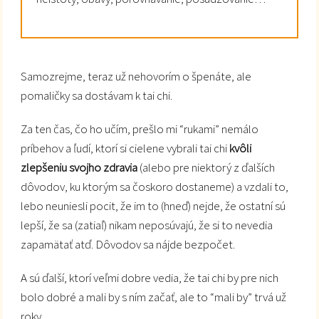
Samozrejme, teraz už nehovorím o špenáte, ale
pomaličky sa dostávam k tai chi.
Za ten čas, čo ho učím, prešlo mi “rukami” nemálo
príbehov a ľudí, ktorí si cielene vybrali tai chi
kvôli
zlepšeniu svojho zdravia
(alebo pre niektorý z ďalších
dôvodov, ku ktorým sa čoskoro dostaneme) a vzdali to,
lebo neuniesli pocit, že im to (hneď) nejde, že ostatní sú
lepší, že sa (zatiaľ) nikam neposúvajú, že si to nevedia
zapamätať atď. Dôvodov sa nájde bezpočet.
A sú ďalší, ktorí veľmi dobre vedia, že tai chi by pre nich
bolo dobré a mali by s ním začať, ale to “mali by” trvá už
roky.