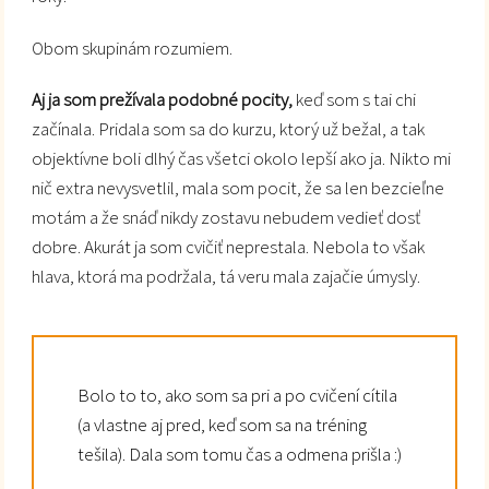
Obom skupinám rozumiem.
Aj ja som prežívala podobné pocity,
keď som s tai chi
začínala. Pridala som sa do kurzu, ktorý už bežal, a tak
objektívne boli dlhý čas všetci okolo lepší ako ja. Nikto mi
nič extra nevysvetlil, mala som pocit, že sa len bezcieľne
motám a že snáď nikdy zostavu nebudem vedieť dosť
dobre. Akurát ja som cvičiť neprestala. Nebola to však
hlava, ktorá ma podržala, tá veru mala zajačie úmysly.
Bolo to to, ako som sa pri a po cvičení cítila
(a vlastne aj pred, keď som sa na tréning
tešila). Dala som tomu čas a odmena prišla :)