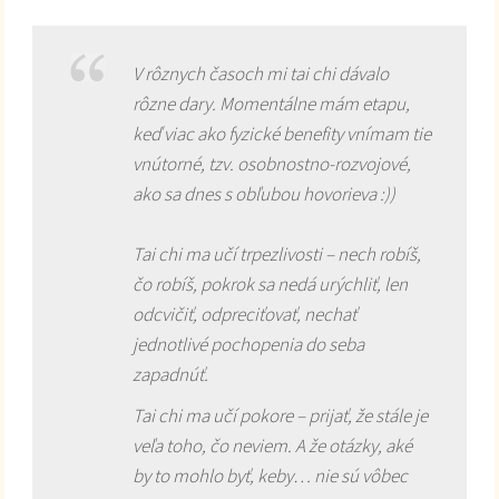
V rôznych časoch mi tai chi dávalo
rôzne dary. Momentálne mám etapu,
keď viac ako fyzické benefity vnímam tie
vnútorné, tzv. osobnostno-rozvojové,
ako sa dnes s obľubou hovorieva :))
Tai chi ma učí trpezlivosti – nech robíš,
čo robíš, pokrok sa nedá urýchliť, len
odcvičiť, odpreciťovať, nechať
jednotlivé pochopenia do seba
zapadnúť.
Tai chi ma učí pokore – prijať, že stále je
veľa toho, čo neviem. A že otázky, aké
by to mohlo byť, keby… nie sú vôbec