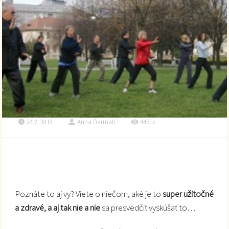
24.2. 2019
Anna Ďarmati
4451x
Poznáte to aj vy? Viete o niečom, aké je to
super užitočné
a zdravé, a aj tak nie a nie
sa presvedčiť vyskúšať to…