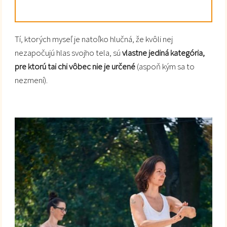
Tí, ktorých myseľ je natoľko hlučná, že kvôli nej
nezapočujú hlas svojho tela, sú
vlastne jediná kategória,
pre ktorú tai chi vôbec nie je určené
(aspoň kým sa to
nezmení).