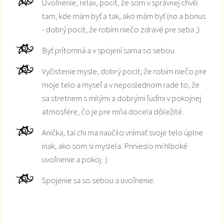
Uvoľnenie, relax, pocit, že som v správnej chvíli
tam, kde mám byť a tak, ako mám byť (no a bonus
- dobrý pocit, že robím niečo zdravé pre seba ;)
Byť prítomná a v spojení sama so sebou.
Vyčistenie mysle, dobrý pocit, že robím niečo pre
moje telo a myseľ a v neposlednom rade to, že
sa stretnem s milými a dobrými ľuďmi v pokojnej
atmosfére, čo je pre mňa docela dôležité.
Anička, tai chi ma naučilo vnímať svoje telo úplne
inak, ako som si myslela. Prinieslo mi hlboké
uvoľnenie a pokoj. :)
Spojenie sa so sebou a uvoľnenie.