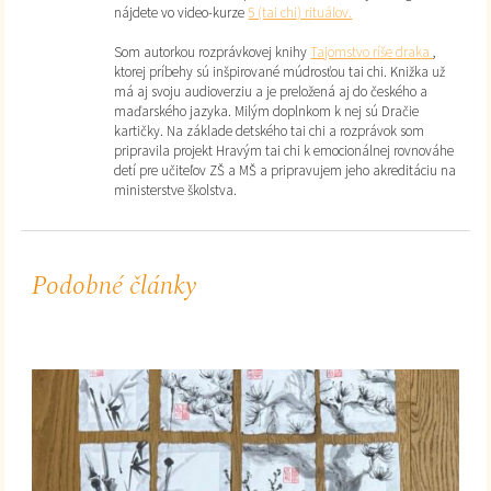
nájdete vo video-kurze
5 (tai chi) rituálov.
Som autorkou rozprávkovej knihy
Tajomstvo ríše draka
,
ktorej príbehy sú inšpirované múdrosťou tai chi. Knižka už
má aj svoju audioverziu a je preložená aj do českého a
maďarského jazyka. Milým doplnkom k nej sú Dračie
kartičky. Na základe detského tai chi a rozprávok som
pripravila projekt Hravým tai chi k emocionálnej rovnováhe
detí pre učiteľov ZŠ a MŠ a pripravujem jeho akreditáciu na
ministerstve školstva.
Podobné články