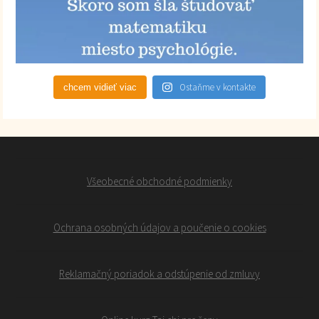
Ostaňme v kontakte
chcem vidieť viac
Všeobecné obchodné podmienky
Ochrana osobných údajov a poučenie o cookies
Reklamačný poriadok a odstúpenie od zmluvy