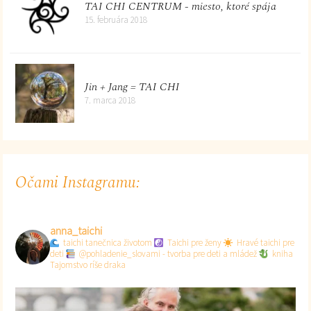
TAI CHI CENTRUM - miesto, ktoré spája
15. februára 2018
Jin + Jang = TAI CHI
7. marca 2018
Očami Instagramu:
anna_taichi
taichi tanečnica životom
Taichi pre ženy
Hravé taichi pre
deti
@pohladenie_slovami - tvorba pre deti a mládež
kniha
Tajomstvo ríše draka