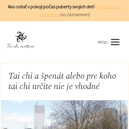
Ako ostať v pokoji počas puberty svojich detí
-
online tai chi
workshop
(so záznamom)
MENU
Tai chi a špenát alebo pre koho
tai chi určite nie je vhodné