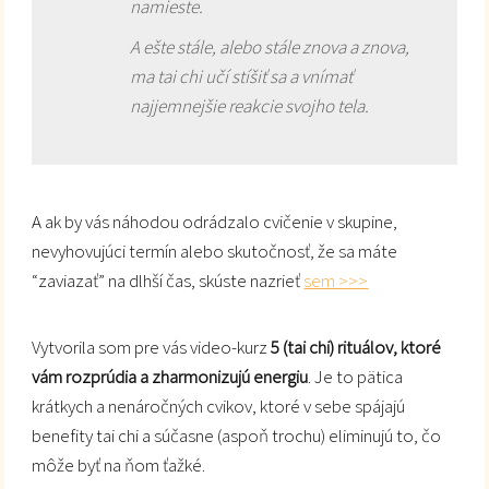
namieste.
A ešte stále, alebo stále znova a znova,
ma tai chi učí stíšiť sa a vnímať
najjemnejšie reakcie svojho tela.
A ak by vás náhodou odrádzalo cvičenie v skupine,
nevyhovujúci termín alebo skutočnosť, že sa máte
“zaviazať” na dlhší čas, skúste nazrieť
sem >>>
Vytvorila som pre vás video-kurz
5 (tai chi) rituálov, ktoré
vám rozprúdia a zharmonizujú energiu
. Je to pätica
krátkych a nenáročných cvikov, ktoré v sebe spájajú
benefity tai chi a súčasne (aspoň trochu) eliminujú to, čo
môže byť na ňom ťažké.