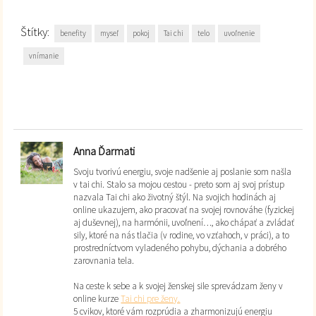
Štítky:
benefity
myseľ
pokoj
Tai chi
telo
uvoľnenie
vnímanie
Anna Ďarmati
Svoju tvorivú energiu, svoje nadšenie aj poslanie som našla
v tai chi. Stalo sa mojou cestou - preto som aj svoj prístup
nazvala Tai chi ako životný štýl. Na svojich hodinách aj
online ukazujem, ako pracovať na svojej rovnováhe (fyzickej
aj duševnej), na harmónii, uvoľnení…, ako chápať a zvládať
sily, ktoré na nás tlačia (v rodine, vo vzťahoch, v práci), a to
prostredníctvom vyladeného pohybu, dýchania a dobrého
zarovnania tela.
Na ceste k sebe a k svojej ženskej sile sprevádzam ženy v
online kurze
Tai chi pre ženy.
5 cvikov, ktoré vám rozprúdia a zharmonizujú energiu