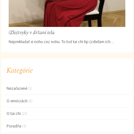
(Zlo)zvyky v držaní tela
Neprekladať si nohu cez nohu. To bol tai chi tip (zdieľam ich…
Kategórie
Nezařazené
(1)
O emóciách
(8)
O tai chi
(23)
Poradňa
(4)