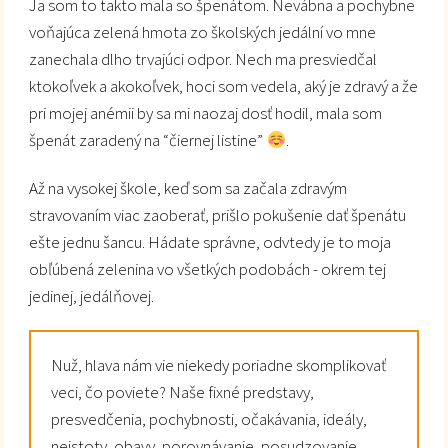
Ja som to takto mala so špenátom. Nevábna a pochybne
voňajúca zelená hmota zo školských jedální vo mne
zanechala dlho trvajúci odpor. Nech ma presviedčal
ktokoľvek a akokoľvek, hoci som vedela, aký je zdravý a že
pri mojej anémii by sa mi naozaj dosť hodil, mala som
špenát zaradený na “čiernej listine”
.
Až na vysokej škole, keď som sa začala zdravým
stravovaním viac zaoberať, prišlo pokušenie dať špenátu
ešte jednu šancu. Hádate správne, odvtedy je to moja
obľúbená zelenina vo všetkých podobách - okrem tej
jedinej, jedálňovej.
Nuž, hlava nám vie niekedy poriadne skomplikovať
veci, čo poviete? Naše fixné predstavy,
presvedčenia, pochybnosti, očakávania, ideály,
neistoty, obavy, porovnávanie, posudzovanie…