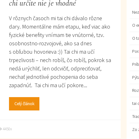
chi určite nie je vhodné
Nez
V rôznych časoch mi tai chi dávalo rôzne
O e
dary. Momentálne mám etapu, keď viac ako
fyzické benefity vnímam tie vnútorné, tzv.
O ta
osobnostno-rozvojové, ako sa dnes
s obľubou hovorieva :)) Tai chi ma učí
Por
trpezlivosti – nech robíš, čo robíš, pokrok sa
Prí
nedá urýchliť, len odcvičiť, odpreciťovať,
nechať jednotlivé pochopenia do seba
Pýt
zapadnúť. Tai chi ma učí pokore...
Roz
tai 
Celý článok
Tra
4450x
Zo 