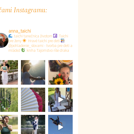
ami Instagramu:
anna_taichi
taichi tanečnica životom
Taichi
pre ženy
Hravé taichi pre deti
@pohladenie_slovami - tvorba pre deti a
mládež
kniha Tajomstvo ríše draka