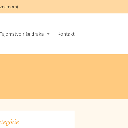
áznamom)
Tajomstvo ríše draka
Kontakt
tegórie