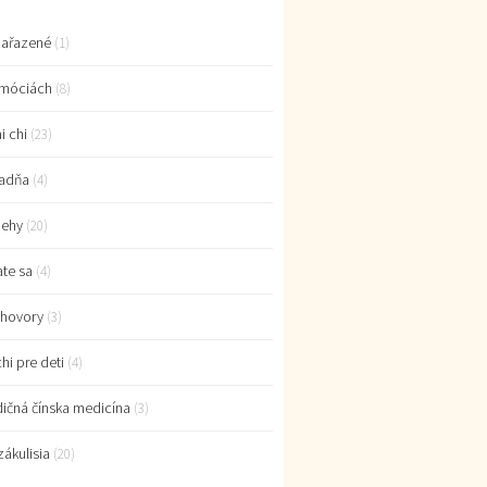
ařazené
(1)
móciách
(8)
i chi
(23)
adňa
(4)
behy
(20)
ate sa
(4)
hovory
(3)
chi pre deti
(4)
dičná čínska medicína
(3)
zákulisia
(20)