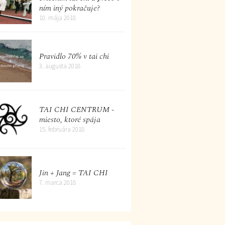
ním iný pokračuje?
10. mája 2018
Pravidlo 70% v tai chi
3. augusta 2018
TAI CHI CENTRUM -
miesto, ktoré spája
15. februára 2018
Jin + Jang = TAI CHI
7. marca 2018