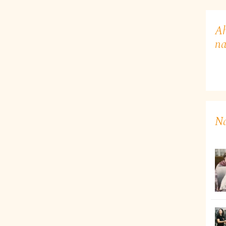
Ah
na
Na