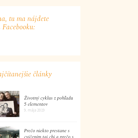
a, tu ma nájdete
 Facebooku:
jčítanejšie články
Životný cyklus z pohľadu
5 elementov
9. mája 2019
Prečo niekto prestane s
cvičením tai chi a prečo s