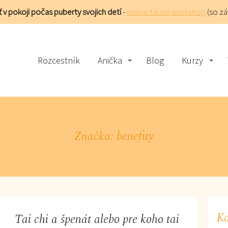
 v pokoji počas puberty svojich detí
-
online tai chi workshop
(so z
Rozcestník
Anička
Blog
Kurzy
Značka: benefity
Ka
Tai chi a špenát alebo pre koho tai