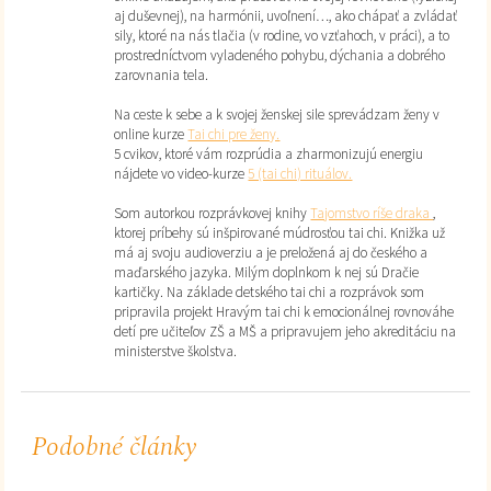
aj duševnej), na harmónii, uvoľnení…, ako chápať a zvládať
sily, ktoré na nás tlačia (v rodine, vo vzťahoch, v práci), a to
prostredníctvom vyladeného pohybu, dýchania a dobrého
zarovnania tela.
Na ceste k sebe a k svojej ženskej sile sprevádzam ženy v
online kurze
Tai chi pre ženy.
5 cvikov, ktoré vám rozprúdia a zharmonizujú energiu
nájdete vo video-kurze
5 (tai chi) rituálov.
Som autorkou rozprávkovej knihy
Tajomstvo ríše draka
,
ktorej príbehy sú inšpirované múdrosťou tai chi. Knižka už
má aj svoju audioverziu a je preložená aj do českého a
maďarského jazyka. Milým doplnkom k nej sú Dračie
kartičky. Na základe detského tai chi a rozprávok som
pripravila projekt Hravým tai chi k emocionálnej rovnováhe
detí pre učiteľov ZŠ a MŠ a pripravujem jeho akreditáciu na
ministerstve školstva.
Podobné články