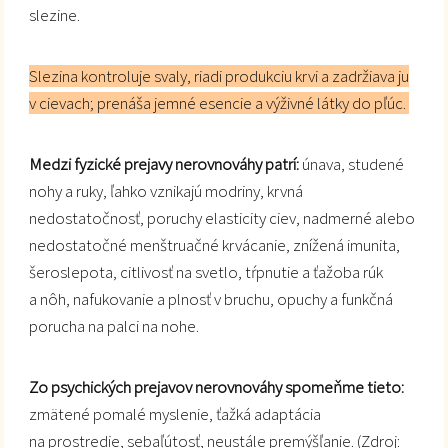
slezine.
Slezina kontroluje svaly, riadi produkciu krvi a zadržiava ju
v cievach; prenáša jemné esencie a výživné látky do pľúc.
Medzi fyzické prejavy nerovnováhy patrí:
únava, studené
nohy a ruky, ľahko vznikajú modriny, krvná
nedostatočnosť, poruchy elasticity ciev, nadmerné alebo
nedostatočné menštruačné krvácanie, znížená imunita,
šeroslepota, citlivosť na svetlo, tŕpnutie a ťažoba rúk
a nôh, nafukovanie a plnosť v bruchu, opuchy a funkčná
porucha na palci na nohe.
Zo psychických prejavov nerovnováhy spomeňme tieto:
zmätené pomalé myslenie, ťažká adaptácia
na prostredie, sebaľútosť, neustále premýšľanie. (Zdroj: