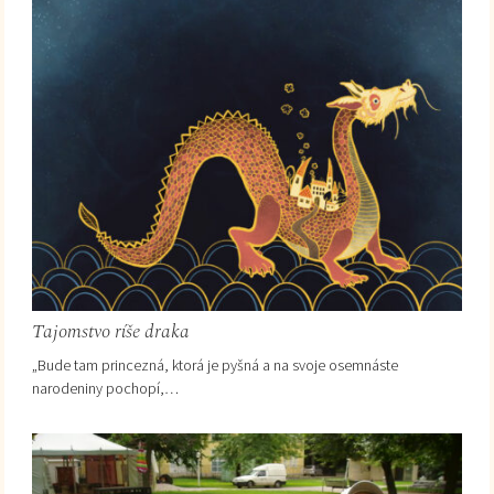
Tajomstvo ríše draka
„Bude tam princezná, ktorá je pyšná a na svoje osemnáste
narodeniny pochopí,…