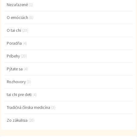
Nezařazené
(1)
O emóciách
(8)
O tai chi
(23)
Poradňa
(4)
Príbehy
(20)
Pýtate sa
(4)
Rozhovory
(3)
tai chi pre deti
(4)
Tradičná čínska medicína
(3)
Zo zákulisia
(20)