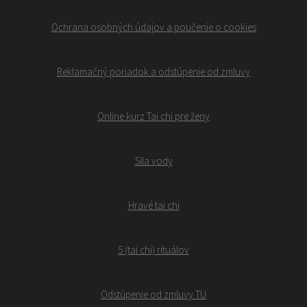
Ochrana osobných údajov a poučenie o cookies
Reklamačný poriadok a odstúpenie od zmluvy
Online kurz Tai chi pre ženy
Sila vody
Hravé tai chi
5 (tai chi) rituálov
Odstúpenie od zmluvy TU