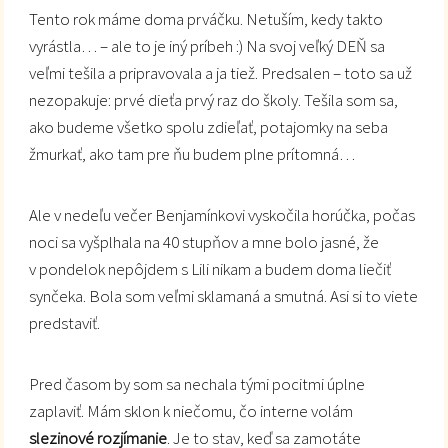
Tento rok máme doma prváčku. Netuším, kedy takto
vyrástla… – ale to je iný príbeh :) Na svoj veľký DEŇ sa
veľmi tešila a pripravovala a ja tiež. Predsalen – toto sa už
nezopakuje: prvé dieťa prvý raz do školy. Tešila som sa,
ako budeme všetko spolu zdieľať, potajomky na seba
žmurkať, ako tam pre ňu budem plne prítomná…
Ale v nedeľu večer Benjamínkovi vyskočila horúčka, počas
noci sa vyšplhala na 40 stupňov a mne bolo jasné, že
v pondelok nepôjdem s Lili nikam a budem doma liečiť
synčeka. Bola som veľmi sklamaná a smutná. Asi si to viete
predstaviť.
Pred časom by som sa nechala tými pocitmi úplne
zaplaviť. Mám sklon k niečomu, čo interne volám
slezinové rozjímanie
. Je to stav, keď sa zamotáte