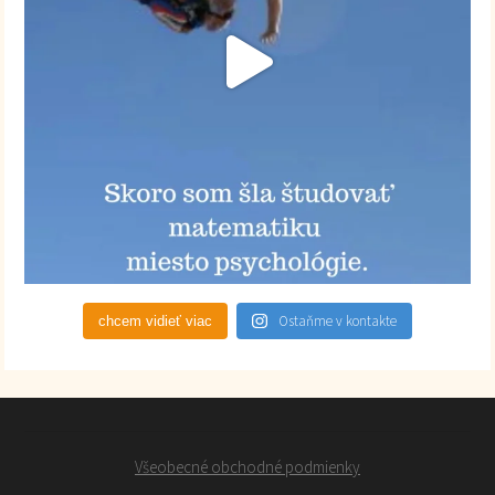
Ostaňme v kontakte
chcem vidieť viac
Všeobecné obchodné podmienky