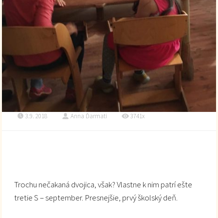
3.9. 2018
Anna Ďarmati
3741x
Trochu nečakaná dvojica, však? Vlastne k nim patrí ešte
tretie S – september. Presnejšie, prvý školský deň.