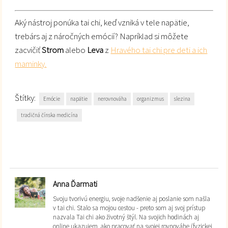
Aký nástroj ponúka tai chi, keď vzniká v tele napätie,
trebárs aj z náročných emócií? Napríklad si môžete
zacvičiť
Strom
alebo
Leva
z
Hravého tai chi pre deti a ich
maminky.
Štítky:
Emócie
napätie
nerovnováha
organizmus
slezina
tradičná čínska medicína
Anna Ďarmati
Svoju tvorivú energiu, svoje nadšenie aj poslanie som našla
v tai chi. Stalo sa mojou cestou - preto som aj svoj prístup
nazvala Tai chi ako životný štýl. Na svojich hodinách aj
online ukazujem, ako pracovať na svojej rovnováhe (fyzickej