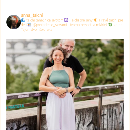
anna_taichi
taichi tanečnica životom
Taichi pre ženy
Hravé taichi pre
deti
@pohladenie_slovami - tvorba pre deti a mládež
kniha
Tajomstvo ríše draka