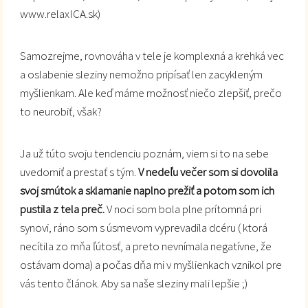
www.relaxICA.sk)
Samozrejme, rovnováha v tele je komplexná a krehká vec
a oslabenie sleziny nemožno pripísať len zacykleným
myšlienkam. Ale keď máme možnosť niečo zlepšiť, prečo
to neurobiť, však?
Ja už túto svoju tendenciu poznám, viem si to na sebe
uvedomiť a prestať s tým.
V nedeľu večer som si dovolila
svoj smútok a sklamanie naplno prežiť a potom som ich
pustila z tela preč.
V noci som bola plne prítomná pri
synovi, ráno som s úsmevom vyprevadila dcéru ( ktorá
necítila zo mňa ľútosť, a preto nevnímala negatívne, že
ostávam doma) a počas dňa mi v myšlienkach vznikol pre
vás tento článok. Aby sa naše sleziny mali lepšie ;)