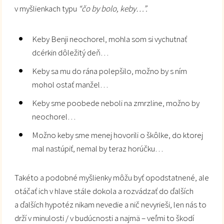
v myšlienkach typu
“čo by bolo, keby…”.
Keby Benji neochorel, mohla som si vychutnať
dcérkin dôležitý deň…
Keby sa mu do rána polepšilo, možno by s ním
mohol ostať manžel…
Keby sme poobede neboli na zmrzline, možno by
neochorel…
Možno keby sme menej hovorili o škôlke, do ktorej
mal nastúpiť, nemal by teraz horúčku…
Takéto a podobné myšlienky môžu byť opodstatnené, ale
otáčať ich v hlave stále dokola a rozvádzať do ďalších
a ďalších hypotéz nikam nevedie a nič nevyrieši, len nás to
drží v minulosti / v budúcnosti a najmä – veľmi to škodí