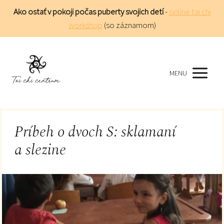
Ako ostať v pokoji počas puberty svojich detí
-
online tai chi
workshop
(so záznamom)
MENU
Príbeh o dvoch S: sklamaní
a slezine