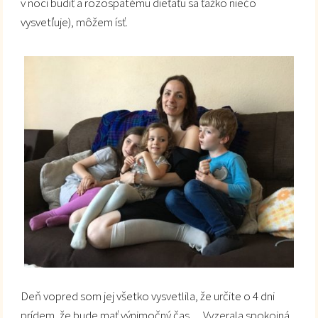
v noci budiť a rozospatému dieťaťu sa ťažko niečo
vysvetľuje), môžem ísť.
Deň vopred som jej všetko vysvetlila, že určite o 4 dni
prídem, že bude mať výnimočný čas… Vyzerala spokojná.