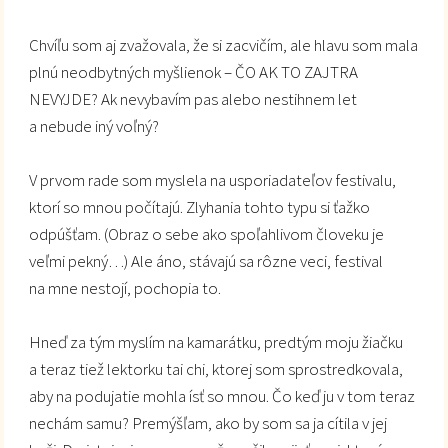
Chvíľu som aj zvažovala, že si zacvičím, ale hlavu som mala
plnú neodbytných myšlienok – ČO AK TO ZAJTRA
NEVYJDE? Ak nevybavím pas alebo nestihnem let
a nebude iný voľný?
V prvom rade som myslela na usporiadateľov festivalu,
ktorí so mnou počítajú. Zlyhania tohto typu si ťažko
odpúšťam. (Obraz o sebe ako spoľahlivom človeku je
veľmi pekný…) Ale áno, stávajú sa rôzne veci, festival
na mne nestojí, pochopia to.
Hneď za tým myslím na kamarátku, predtým moju žiačku
a teraz tiež lektorku tai chi, ktorej som sprostredkovala,
aby na podujatie mohla ísť so mnou. Čo keď ju v tom teraz
nechám samu? Premýšľam, ako by som sa ja cítila v jej