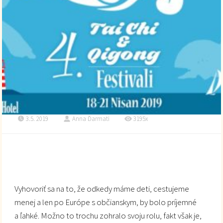
3.5. 2019
Anna Ďarmati
3195x
Vyhovoriť sa na to, že odkedy máme deti, cestujeme
menej a len po Európe s občianskym, by bolo príjemné
a ľahké. Možno to trochu zohralo svoju rolu, fakt však je,