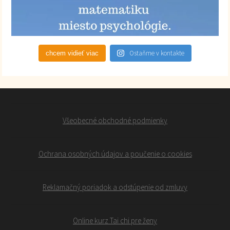
Ostaňme v kontakte
chcem vidieť viac
Všeobecné obchodné podmienky
Ochrana osobných údajov a poučenie o cookies
Reklamačný poriadok a odstúpenie od zmluvy
Online kurz Tai chi pre ženy