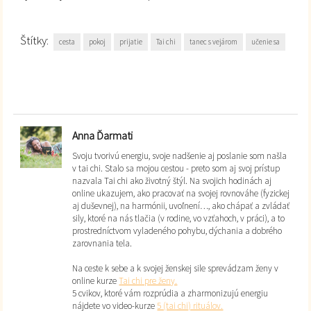
Štítky:
cesta
pokoj
prijatie
Tai chi
tanec s vejárom
učenie sa
Anna Ďarmati
Svoju tvorivú energiu, svoje nadšenie aj poslanie som našla
v tai chi. Stalo sa mojou cestou - preto som aj svoj prístup
nazvala Tai chi ako životný štýl. Na svojich hodinách aj
online ukazujem, ako pracovať na svojej rovnováhe (fyzickej
aj duševnej), na harmónii, uvoľnení…, ako chápať a zvládať
sily, ktoré na nás tlačia (v rodine, vo vzťahoch, v práci), a to
prostredníctvom vyladeného pohybu, dýchania a dobrého
zarovnania tela.
Na ceste k sebe a k svojej ženskej sile sprevádzam ženy v
online kurze
Tai chi pre ženy.
5 cvikov, ktoré vám rozprúdia a zharmonizujú energiu
nájdete vo video-kurze
5 (tai chi) rituálov.