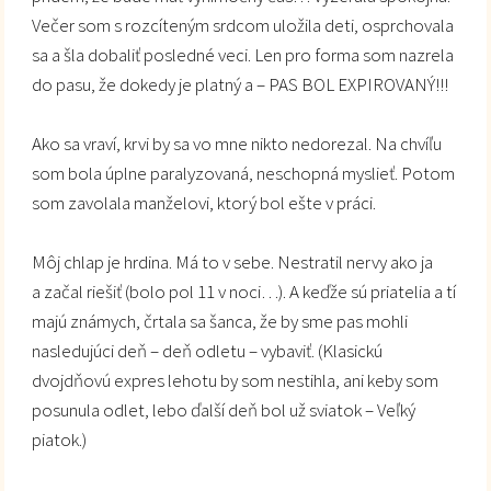
Večer som s rozcíteným srdcom uložila deti, osprchovala
sa a šla dobaliť posledné veci. Len pro forma som nazrela
do pasu, že dokedy je platný a – PAS BOL EXPIROVANÝ!!!
Ako sa vraví, krvi by sa vo mne nikto nedorezal. Na chvíľu
som bola úplne paralyzovaná, neschopná myslieť. Potom
som zavolala manželovi, ktorý bol ešte v práci.
Môj chlap je hrdina. Má to v sebe. Nestratil nervy ako ja
a začal riešiť (bolo pol 11 v noci…). A keďže sú priatelia a tí
majú známych, črtala sa šanca, že by sme pas mohli
nasledujúci deň – deň odletu – vybaviť. (Klasickú
dvojdňovú expres lehotu by som nestihla, ani keby som
posunula odlet, lebo ďalší deň bol už sviatok – Veľký
piatok.)