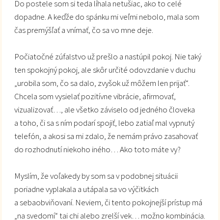
Do postele som si teda líhala netušiac, ako to celé
dopadne. A keďže do spánku mi veľmi nebolo, mala som
čas premýšľať a vnímať, čo sa vo mne deje.
Počiatočné zúfalstvo už prešlo a nastúpil pokoj. Nie taký
ten spokojný pokoj, ale skôr určité odovzdanie v duchu
„urobila som, čo sa dalo, zvyšok už môžem len prijať“.
Chcela som vysielať pozitívne vibrácie, afirmovať,
vizualizovať…, ale všetko záviselo od jedného človeka
a toho, či sa s ním podarí spojiť, lebo zatiaľ mal vypnutý
telefón, a akosi sa mi zdalo, že nemám právo zasahovať
do rozhodnutí niekoho iného… Ako toto máte vy?
Myslím, že voľakedy by som sa v podobnej situácii
poriadne vyplakala a utápala sa vo výčitkách
a sebaobviňovaní. Neviem, či tento pokojnejší prístup má
„na svedomí“ tai chi alebo zrelší vek… možno kombinácia.