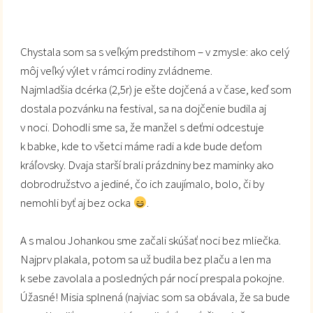
Chystala som sa s veľkým predstihom – v zmysle: ako celý
môj veľký výlet v rámci rodiny zvládneme.
Najmladšia dcérka (2,5r) je ešte dojčená a v čase, keď som
dostala pozvánku na festival, sa na dojčenie budila aj
v noci. Dohodli sme sa, že manžel s deťmi odcestuje
k babke, kde to všetci máme radi a kde bude deťom
kráľovsky. Dvaja starší brali prázdniny bez maminky ako
dobrodružstvo a jediné, čo ich zaujímalo, bolo, či by
nemohli byť aj bez ocka
.
A s malou Johankou sme začali skúšať noci bez mliečka.
Najprv plakala, potom sa už budila bez plaču a len ma
k sebe zavolala a posledných pár nocí prespala pokojne.
Úžasné! Misia splnená (najviac som sa obávala, že sa bude