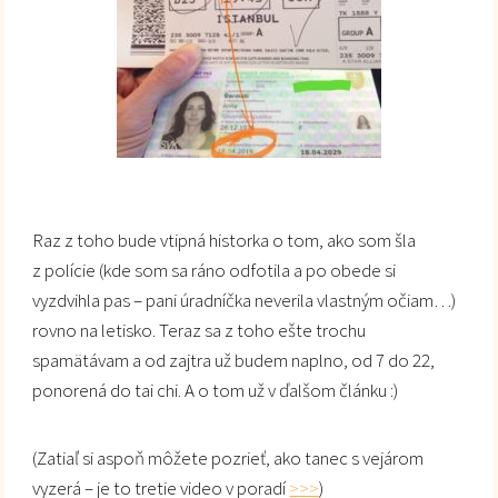
Raz z toho bude vtipná historka o tom, ako som šla
z polície (kde som sa ráno odfotila a po obede si
vyzdvihla pas – pani úradníčka neverila vlastným očiam…)
rovno na letisko. Teraz sa z toho ešte trochu
spamätávam a od zajtra už budem naplno, od 7 do 22,
ponorená do tai chi. A o tom už v ďalšom článku :)
(Zatiaľ si aspoň môžete pozrieť, ako tanec s vejárom
vyzerá – je to tretie video v poradí
>>>
)