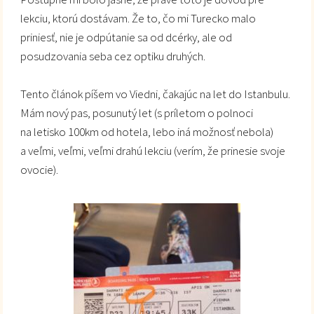
lekciu, ktorú dostávam. Že to, čo mi Turecko malo
priniesť, nie je odpútanie sa od dcérky, ale od
posudzovania seba cez optiku druhých.
Tento článok píšem vo Viedni, čakajúc na let do Istanbulu.
Mám nový pas, posunutý let (s príletom o polnoci
na letisko 100km od hotela, lebo iná možnosť nebola)
a veľmi, veľmi, veľmi drahú lekciu (verím, že prinesie svoje
ovocie).