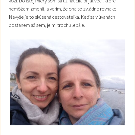
koži. Do istej miery som sa už naučila prijať veci, ktoré
nemôžem zmeniť, a verím, že ona to zvládne rovnako.
Navyše je to skúsená cestovateľka. Keď sa v úvahách
dostanem až sem, je mi trochu lepšie.