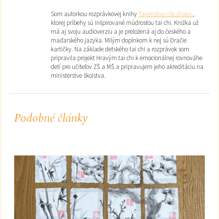
Som autorkou rozprávkovej knihy
Tajomstvo ríše draka
,
ktorej príbehy sú inšpirované múdrosťou tai chi. Knižka už
má aj svoju audioverziu a je preložená aj do českého a
maďarského jazyka. Milým doplnkom k nej sú Dračie
kartičky. Na základe detského tai chi a rozprávok som
pripravila projekt Hravým tai chi k emocionálnej rovnováhe
detí pre učiteľov ZŠ a MŠ a pripravujem jeho akreditáciu na
ministerstve školstva.
Podobné články