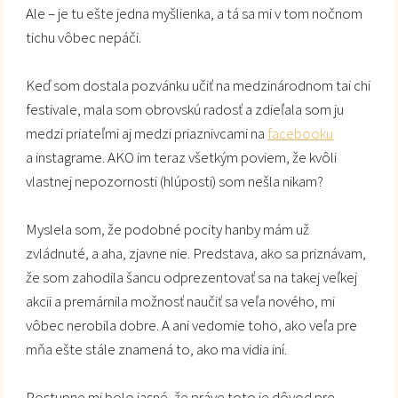
Ale – je tu ešte jedna myšlienka, a tá sa mi v tom nočnom
tichu vôbec nepáči.
Keď som dostala pozvánku učiť na medzinárodnom tai chi
festivale, mala som obrovskú radosť a zdieľala som ju
medzi priateľmi aj medzi priaznivcami na
facebooku
a instagrame. AKO im teraz všetkým poviem, že kvôli
vlastnej nepozornosti (hlúposti) som nešla nikam?
Myslela som, že podobné pocity hanby mám už
zvládnuté, a aha, zjavne nie. Predstava, ako sa priznávam,
že som zahodila šancu odprezentovať sa na takej veľkej
akcii a premárnila možnosť naučiť sa veľa nového, mi
vôbec nerobila dobre. A ani vedomie toho, ako veľa pre
mňa ešte stále znamená to, ako ma vidia iní.
Postupne mi bolo jasné, že práve toto je dôvod pre