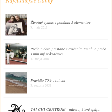
Najčítanejšie články
Životný cyklus z pohľadu 5 elementov
9. mája 2019
Prečo niekto prestane s cvičením tai chi a prečo
s ním iný pokračuje?
10. mája 2018
Pravidlo 70% v tai chi
3. augusta 2018
TAI CHI CENTRUM - miesto, ktoré spája