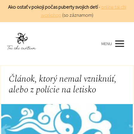
Ako ostať v pokoji počas puberty svojich detí
-
online tai chi
workshop
(so záznamom)
MENU
Článok, ktorý nemal vzniknúť,
alebo z polície na letisko