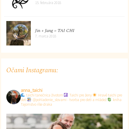
15. februára 2018
Jin + Jang = TAI CHI
7. marca 2018
Očami Instagramu:
anna_taichi
taichi tanečnica životom
Taichi pre ženy
Hravé taichi pre
deti
@pohladenie_slovami - tvorba pre deti a mládež
kniha
Tajomstvo ríše draka