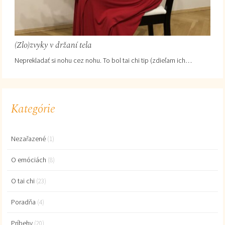
(Zlo)zvyky v držaní tela
Neprekladať si nohu cez nohu. To bol tai chi tip (zdieľam ich…
Kategórie
Nezařazené
(1)
O emóciách
(8)
O tai chi
(23)
Poradňa
(4)
Príbehy
(20)