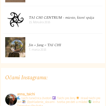
TAI CHI CENTRUM - miesto, ktoré spája
15. februára 2018
Jin + Jang = TAI CHI
7. marca 2018
Očami Instagramu:
anna_taichi
taichi tanečnica životom
Taichi pre ženy
Hravé taichi pre
deti
@pohladenie_slovami - tvorba pre deti a mládež
kniha
Tajomstvo ríše draka