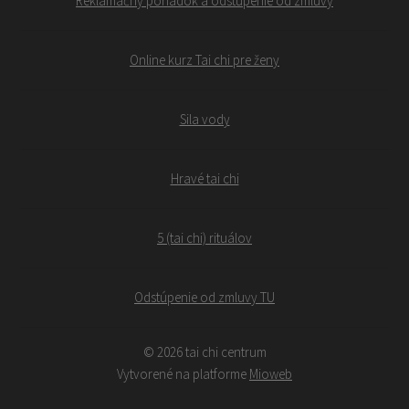
Reklamačný poriadok a odstúpenie od zmluvy
Online kurz Tai chi pre ženy
Sila vody
Hravé tai chi
5 (tai chi) rituálov
Odstúpenie od zmluvy TU
© 2026 tai chi centrum
Vytvorené na platforme
Mioweb