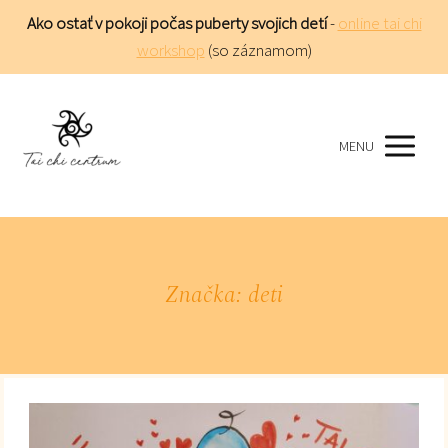
Ako ostať v pokoji počas puberty svojich detí
-
online tai chi
workshop
(so záznamom)
MENU
Značka: deti