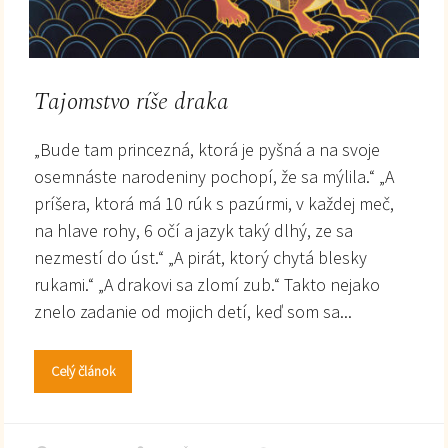
Tajomstvo ríše draka
„Bude tam princezná, ktorá je pyšná a na svoje
osemnáste narodeniny pochopí, že sa mýlila.“ „A
príšera, ktorá má 10 rúk s pazúrmi, v každej meč,
na hlave rohy, 6 očí a jazyk taký dlhý, ze sa
nezmestí do úst.“ „A pirát, ktorý chytá blesky
rukami.“ „A drakovi sa zlomí zub.“ Takto nejako
znelo zadanie od mojich detí, keď som sa...
Celý článok