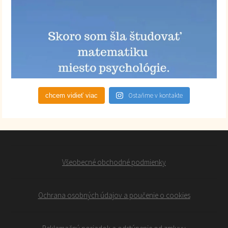
Ostaňme v kontakte
chcem vidieť viac
Všeobecné obchodné podmienky
Ochrana osobných údajov a poučenie o cookies