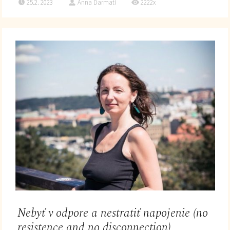
25.2. 2023
Anna Ďarmati
2222x
Nebyť v odpore a nestratiť napojenie (no
resistence and no disconnection)