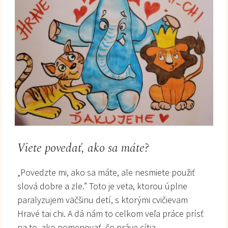
Viete povedať, ako sa máte?
„Povedzte mi, ako sa máte, ale nesmiete použiť
slová dobre a zle.” Toto je veta, ktorou úplne
paralyzujem väčšinu detí, s ktorými cvičievam
Hravé tai chi. A dá nám to celkom veľa práce prísť
na to, ako pomenovať, čo práve cítia.