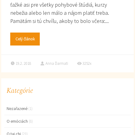
ťažké asi pre všetky pohybové štúdiá, kurzy
nebežia alebo len málo a nájom platiť treba.
Pamätám si tú chvíľu, akoby to bolo včera:...
Celý článok
19.2. 2018
Anna Ďarmati
3252x
Kategórie
Nezařazené
(1)
O emóciách
(8)
O tai chi
(23)