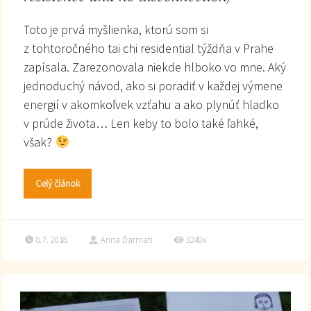
Toto je prvá myšlienka, ktorú som si
z tohtoročného tai chi residential týždňa v Prahe
zapísala. Zarezonovala niekde hlboko vo mne. Aký
jednoduchý návod, ako si poradiť v každej výmene
energií v akomkoľvek vzťahu a ako plynúť hladko
v prúde života… Len keby to bolo také ľahké,
však?
Celý článok
8.7. 2018
Anna Ďarmati
3240x