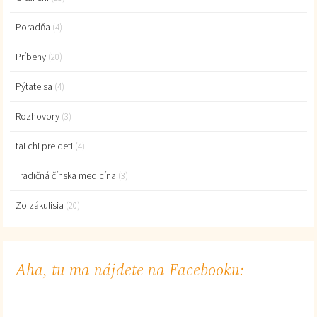
Poradňa
(4)
Príbehy
(20)
Pýtate sa
(4)
Rozhovory
(3)
tai chi pre deti
(4)
Tradičná čínska medicína
(3)
Zo zákulisia
(20)
Aha, tu ma nájdete na Facebooku: