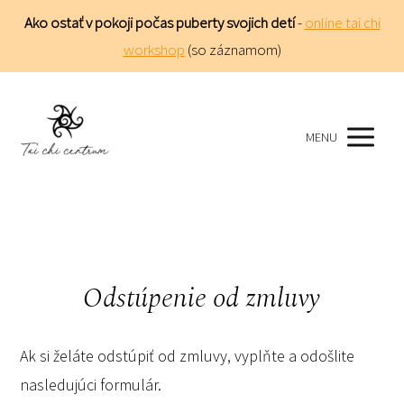
Ako ostať v pokoji počas puberty svojich detí
-
online tai chi
workshop
(so záznamom)
MENU
Odstúpenie od zmluvy
Ak si želáte odstúpiť od zmluvy, vyplňte a odošlite
nasledujúci formulár.