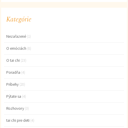
Kategórie
Nezařazené
(1)
O emóciách
(8)
O tai chi
(23)
Poradňa
(4)
Príbehy
(20)
Pýtate sa
(4)
Rozhovory
(3)
tai chi pre deti
(4)