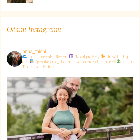
Očami Instagramu:
anna_taichi
taichi tanečnica životom
Taichi pre ženy
Hravé taichi pre
deti
@pohladenie_slovami - tvorba pre deti a mládež
kniha
Tajomstvo ríše draka