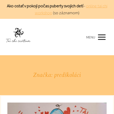
Ako ostať v pokoji počas puberty svojich detí
-
online tai chi
workshop
(so záznamom)
MENU
Značka: predškoláci