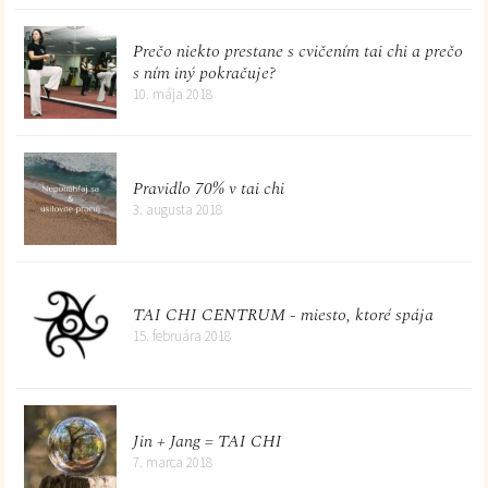
Prečo niekto prestane s cvičením tai chi a prečo
s ním iný pokračuje?
10. mája 2018
Pravidlo 70% v tai chi
3. augusta 2018
TAI CHI CENTRUM - miesto, ktoré spája
15. februára 2018
Jin + Jang = TAI CHI
7. marca 2018