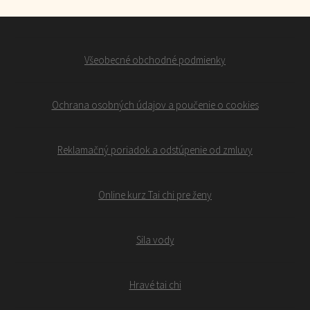
Všeobecné obchodné podmienky
Ochrana osobných údajov a poučenie o cookies
Reklamačný poriadok a odstúpenie od zmluvy
Online kurz Tai chi pre ženy
Sila vody
Hravé tai chi