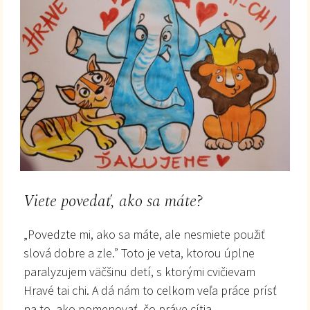
Viete povedať, ako sa máte?
„Povedzte mi, ako sa máte, ale nesmiete použiť
slová dobre a zle.” Toto je veta, ktorou úplne
paralyzujem väčšinu detí, s ktorými cvičievam
Hravé tai chi. A dá nám to celkom veľa práce prísť
na to, ako pomenovať, čo práve cítia.