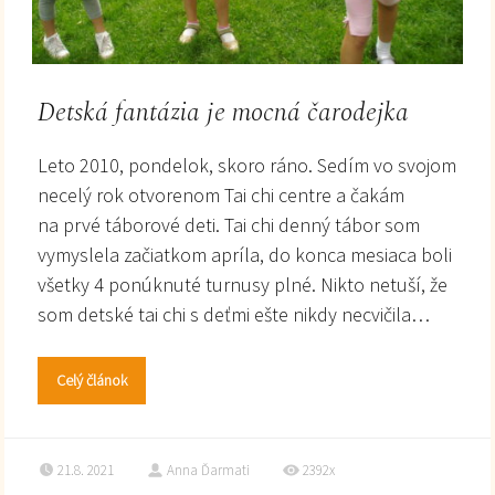
Detská fantázia je mocná čarodejka
Leto 2010, pondelok, skoro ráno. Sedím vo svojom
necelý rok otvorenom Tai chi centre a čakám
na prvé táborové deti. Tai chi denný tábor som
vymyslela začiatkom apríla, do konca mesiaca boli
všetky 4 ponúknuté turnusy plné. Nikto netuší, že
som detské tai chi s deťmi ešte nikdy necvičila…
Celý článok
21.8. 2021
Anna Ďarmati
2392x