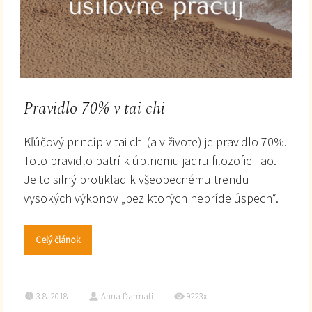
Pravidlo 70% v tai chi
Kľúčový princíp v tai chi (a v živote) je pravidlo 70%.
Toto pravidlo patrí k úplnemu jadru filozofie Tao.
Je to silný protiklad k všeobecnému trendu
vysokých výkonov „bez ktorých nepríde úspech“.
Celý článok
3.8. 2018
Anna Ďarmati
9223x