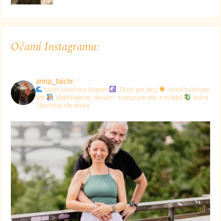
Očami Instagramu:
anna_taichi
taichi tanečnica životom
Taichi pre ženy
Hravé taichi pre
deti
@pohladenie_slovami - tvorba pre deti a mládež
kniha
Tajomstvo ríše draka