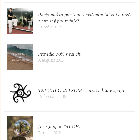
Prečo niekto prestane s cvičením tai chi a prečo
s ním iný pokračuje?
10. mája 2018
Pravidlo 70% v tai chi
3. augusta 2018
TAI CHI CENTRUM - miesto, ktoré spája
15. februára 2018
Jin + Jang = TAI CHI
7. marca 2018