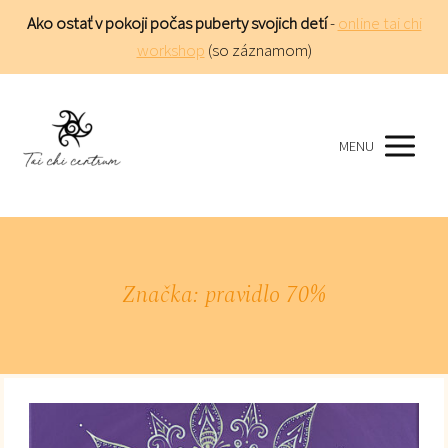
Ako ostať v pokoji počas puberty svojich detí
-
online tai chi
workshop
(so záznamom)
MENU
Značka: pravidlo 70%