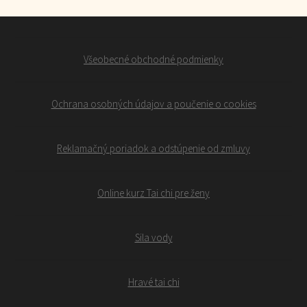
Všeobecné obchodné podmienky
Ochrana osobných údajov a poučenie o cookies
Reklamačný poriadok a odstúpenie od zmluvy
Online kurz Tai chi pre ženy
Sila vody
Hravé tai chi