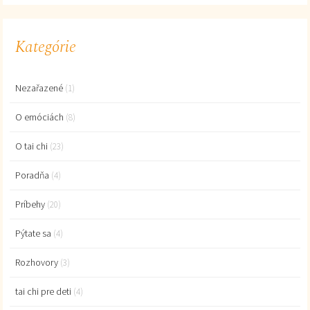
Kategórie
Nezařazené
(1)
O emóciách
(8)
O tai chi
(23)
Poradňa
(4)
Príbehy
(20)
Pýtate sa
(4)
Rozhovory
(3)
tai chi pre deti
(4)