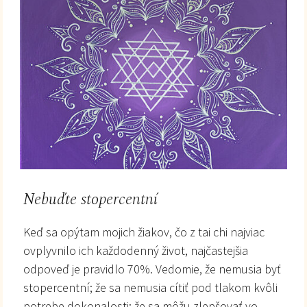
Nebuďte stopercentní
Keď sa opýtam mojich žiakov, čo z tai chi najviac
ovplyvnilo ich každodenný život, najčastejšia
odpoveď je pravidlo 70%. Vedomie, že nemusia byť
stopercentní; že sa nemusia cítiť pod tlakom kvôli
potrebe dokonalosti; že sa môžu zlepšovať vo