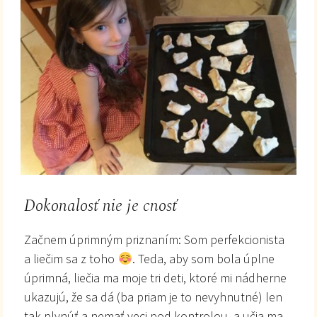
Dokonalosť nie je cnosť
Začnem úprimným priznaním: Som perfekcionista
a liečim sa z toho
. Teda, aby som bola úplne
úprimná, liečia ma moje tri deti, ktoré mi nádherne
ukazujú, že sa dá (ba priam je to nevyhnutné) len
tak plynúť a nemať veci pod kontrolou, a učia ma