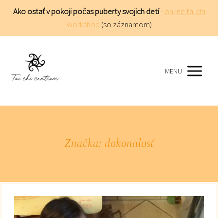
Ako ostať v pokoji počas puberty svojich detí
-
online tai chi
workshop
(so záznamom)
MENU
Značka: dokonalosť