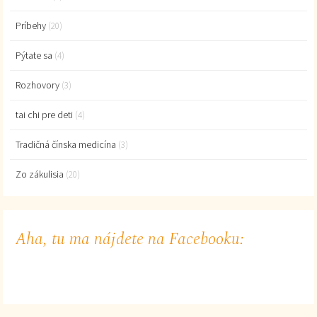
Príbehy
(20)
Pýtate sa
(4)
Rozhovory
(3)
tai chi pre deti
(4)
Tradičná čínska medicína
(3)
Zo zákulisia
(20)
Aha, tu ma nájdete na Facebooku: