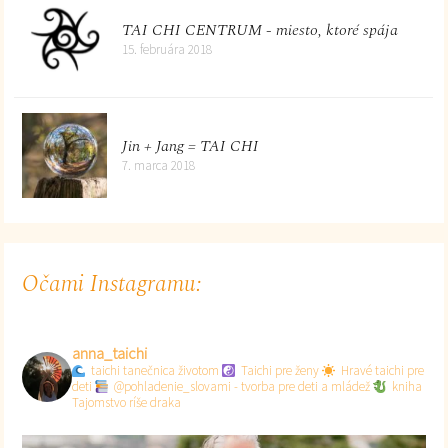
TAI CHI CENTRUM - miesto, ktoré spája
15. februára 2018
Jin + Jang = TAI CHI
7. marca 2018
Očami Instagramu:
anna_taichi
taichi tanečnica životom
Taichi pre ženy
Hravé taichi pre
deti
@pohladenie_slovami - tvorba pre deti a mládež
kniha
Tajomstvo ríše draka