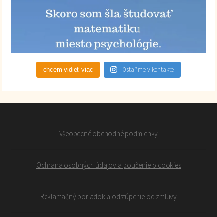
Ostaňme v kontakte
chcem vidieť viac
Všeobecné obchodné podmienky
Ochrana osobných údajov a poučenie o cookies
Reklamačný poriadok a odstúpenie od zmluvy