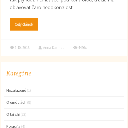
objavovať čaro nedokonalosti.
Celý článok
6.10. 2018
Anna Ďarmati
4456x
Kategórie
Nezařazené
(1)
O emóciách
(8)
O tai chi
(23)
Poradňa
(4)