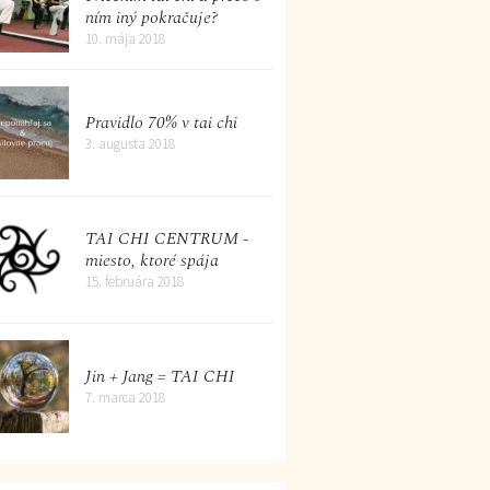
ním iný pokračuje?
10. mája 2018
Pravidlo 70% v tai chi
3. augusta 2018
TAI CHI CENTRUM -
miesto, ktoré spája
15. februára 2018
Jin + Jang = TAI CHI
7. marca 2018