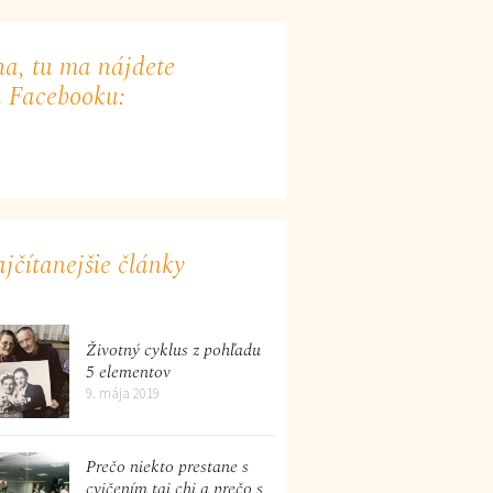
a, tu ma nájdete
 Facebooku:
jčítanejšie články
Životný cyklus z pohľadu
5 elementov
9. mája 2019
Prečo niekto prestane s
cvičením tai chi a prečo s