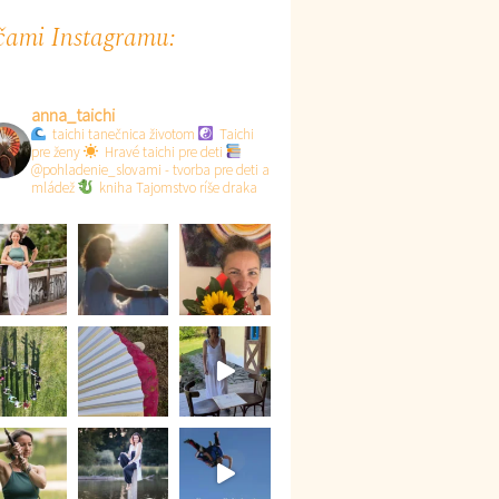
ami Instagramu:
anna_taichi
taichi tanečnica životom
Taichi
pre ženy
Hravé taichi pre deti
@pohladenie_slovami - tvorba pre deti a
mládež
kniha Tajomstvo ríše draka