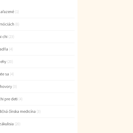
ařazené
(1)
móciách
(8)
i chi
(23)
adňa
(4)
behy
(20)
ate sa
(4)
hovory
(3)
chi pre deti
(4)
dičná čínska medicína
(3)
zákulisia
(20)