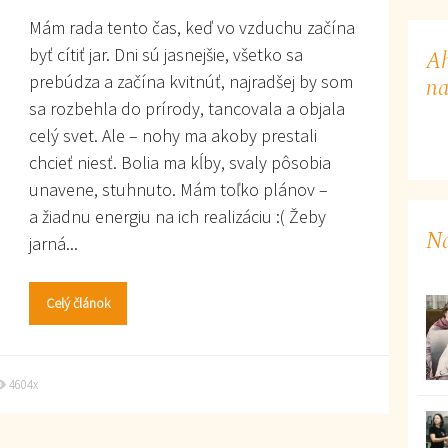
Mám rada tento čas, keď vo vzduchu začína
byť cítiť jar. Dni sú jasnejšie, všetko sa
Ah
prebúdza a začína kvitnúť, najradšej by som
na
sa rozbehla do prírody, tancovala a objala
celý svet. Ale – nohy ma akoby prestali
chcieť niesť. Bolia ma kĺby, svaly pôsobia
unavene, stuhnuto. Mám toľko plánov –
a žiadnu energiu na ich realizáciu :( Žeby
Na
jarná...
Celý článok
4604x