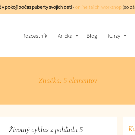
 v pokoji počas puberty svojich detí
-
online tai chi workshop
(so z
Rozcestník
Anička
Blog
Kurzy
Značka: 5 elementov
Ka
Životný cyklus z pohľadu 5