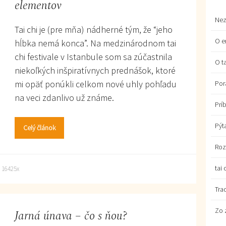
elementov
Nez
Tai chi je (pre mňa) nádherné tým, že “jeho
O e
hĺbka nemá konca”. Na medzinárodnom tai
chi festivale v Istanbule som sa zúčastnila
O ta
niekoľkých inšpiratívnych prednášok, ktoré
mi opäť ponúkli celkom nové uhly pohľadu
Por
na veci zdanlivo už známe.
Prí
Pýt
Celý článok
Roz
tai 
16425x
Tra
Zo 
Jarná únava – čo s ňou?