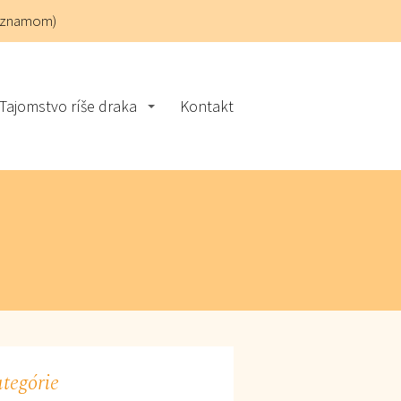
áznamom)
Tajomstvo ríše draka
Kontakt
tegórie