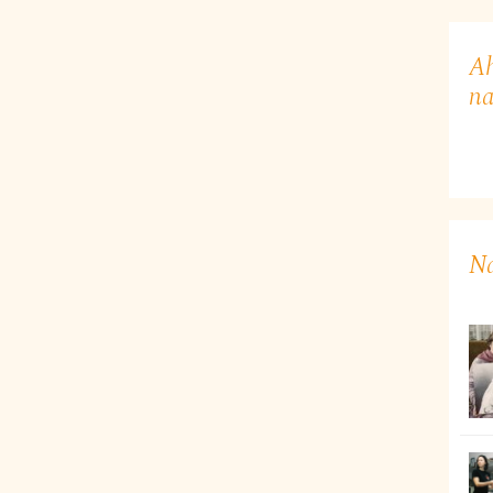
Ah
na
Na