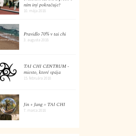
ním iný pokračuje?
10. mája 2018
Pravidlo 70% v tai chi
3. augusta 2018
TAI CHI CENTRUM -
miesto, ktoré spája
15. februára 2018
Jin + Jang = TAI CHI
7. marca 2018