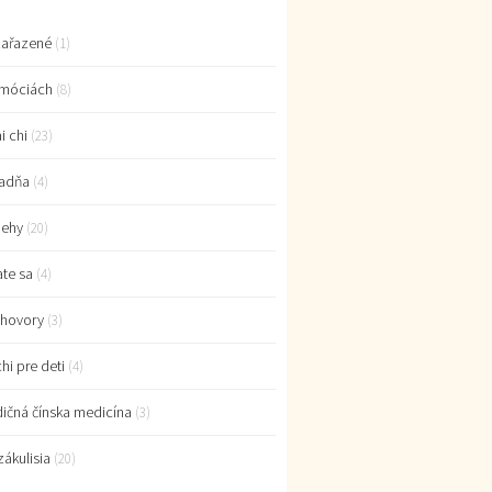
ařazené
(1)
móciách
(8)
i chi
(23)
adňa
(4)
behy
(20)
ate sa
(4)
hovory
(3)
chi pre deti
(4)
dičná čínska medicína
(3)
zákulisia
(20)