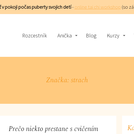
 v pokoji počas puberty svojich detí
-
online tai chi workshop
(so z
Rozcestník
Anička
Blog
Kurzy
Značka: strach
Ka
Prečo niekto prestane s cvičením