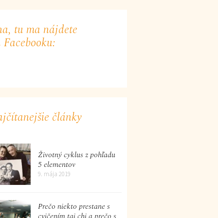
a, tu ma nájdete
 Facebooku:
jčítanejšie články
Životný cyklus z pohľadu
5 elementov
9. mája 2019
Prečo niekto prestane s
cvičením tai chi a prečo s