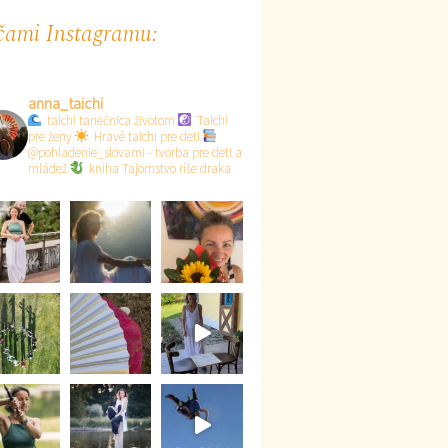
ami Instagramu:
anna_taichi
taichi tanečnica životom
Taichi
pre ženy
Hravé taichi pre deti
@pohladenie_slovami - tvorba pre deti a
mládež
kniha Tajomstvo ríše draka