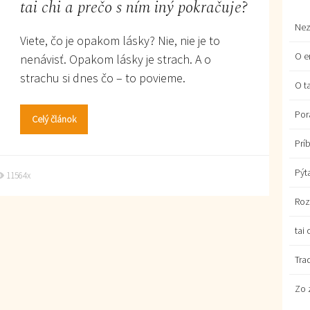
tai chi a prečo s ním iný pokračuje?
Nez
Viete, čo je opakom lásky? Nie, nie je to
O e
nenávisť. Opakom lásky je strach. A o
strachu si dnes čo – to povieme.
O ta
Por
Celý článok
Prí
Pýt
11564x
Roz
tai 
Tra
Zo 