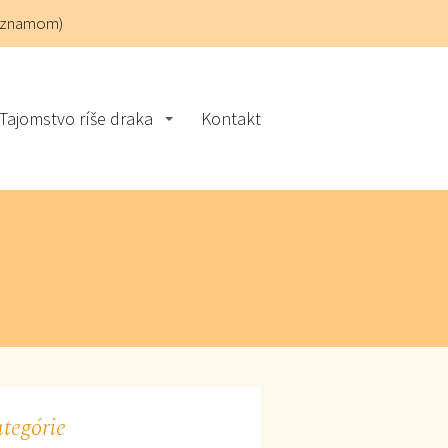
áznamom)
Tajomstvo ríše draka
Kontakt
tegórie