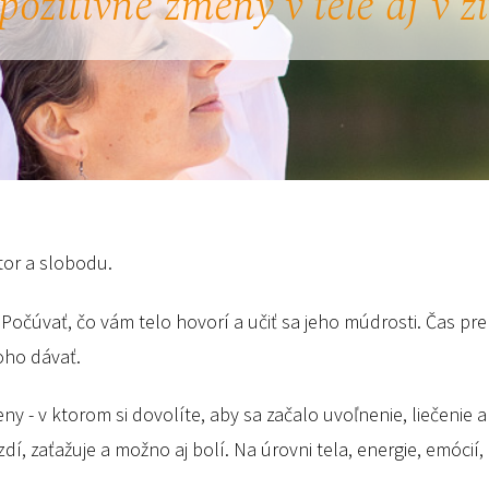
pozitívne zmeny v tele aj v ž
tor a slobodu.
ť. Počúvať, čo vám telo hovorí a učiť sa jeho múdrosti. Čas pr
čoho dávať.
ny - v ktorom si dovolíte, aby sa začalo uvoľnenie, liečenie 
dí, zaťažuje a možno aj bolí. Na úrovni tela, energie, emócií,