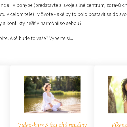
nciál. V pohybe (predstavte si svoje silné centrum, zdravú chrb
 v celom tele) i v živote - aké by to bolo postaviť sa do svo
a konflikty riešiť v harmónii so sebou?
bíte. Aké bude to vaše? Vyberte si...
Video-kurz 5 (tai chi) rituálov
Víkend