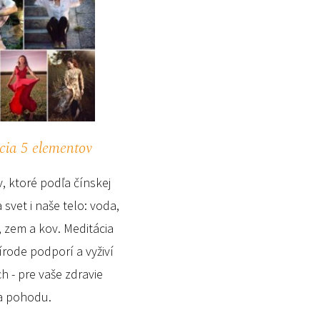
cia 5 elementov
, ktoré podľa čínskej
a svet i naše telo: voda,
 zem a kov. Meditácia
írode podporí a vyživí
ch - pre vaše zdravie
a pohodu.