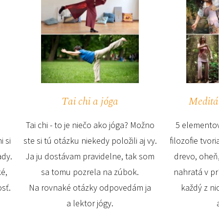
Tai chi a jóga
Meditá
”
Tai chi - to je niečo ako jóga? Možno
5 elementov
i si
ste si tú otázku niekedy položili aj vy.
filozofie tvori
ady.
Ja ju dostávam pravidelne, tak som
drevo, oheň,
ké,
sa tomu pozrela na zúbok.
nahratá v pr
osť.
Na rovnaké otázky odpovedám ja
každý z ni
a lektor jógy.