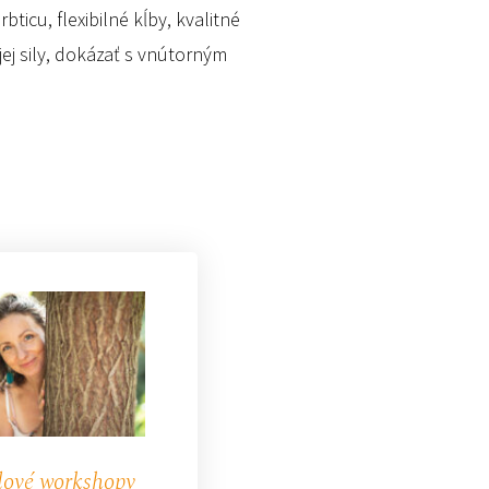
ticu, flexibilné kĺby, kvalitné
jej sily, dokázať s vnútorným
ové workshopy