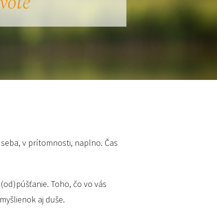
ivote
e seba, v prítomnosti, naplno. Čas
a (od)púšťanie. Toho, čo vo vás
 myšlienok aj duše.