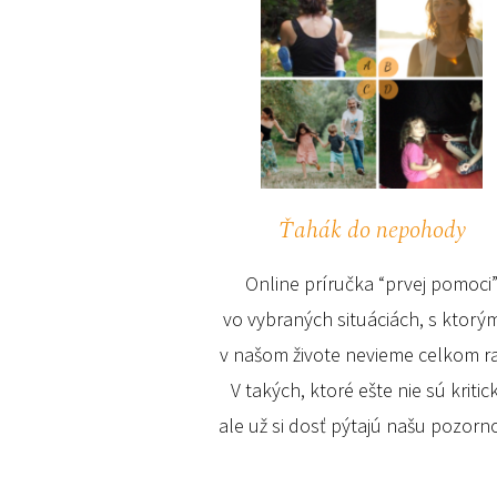
Ťahák do nepohody
Online príručka “prvej pomoci
vo vybraných situáciách, s ktorým
v našom živote nevieme celkom r
V takých, ktoré ešte nie sú kritic
ale už si dosť pýtajú našu pozorn