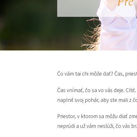
Pre 
Čo vám tai chi môže dať? Čas, pries
Čas vnímať, čo sa vo vás deje. Cíti
naplniť svoj pohár, aby ste mali z 
Priestor, v ktorom sa môžu diať zme
neprúdi a už vám neslúži, čo vás brz