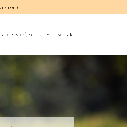
áznamom)
Tajomstvo ríše draka
Kontakt