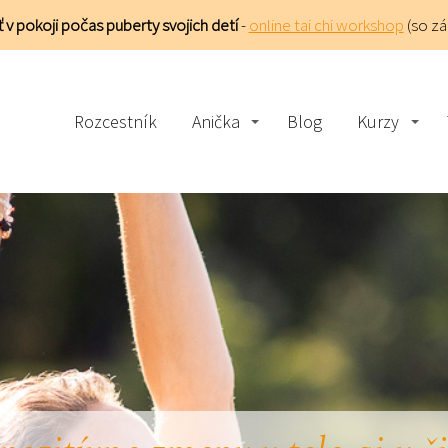
 v pokoji počas puberty svojich detí
-
online tai chi workshop
(so z
Rozcestník
Anička
Blog
Kurzy