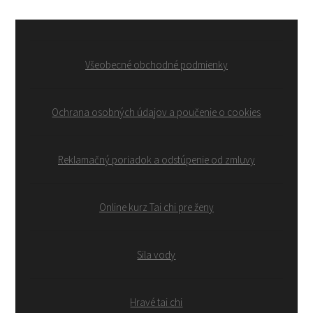
Všeobecné obchodné podmienky
Ochrana osobných údajov a poučenie o cookies
Reklamačný poriadok a odstúpenie od zmluvy
Online kurz Tai chi pre ženy
Sila vody
Hravé tai chi