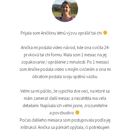
Prijala som Aničkinu letnú výzvu oprášiť tai chi
.
Anička mi poslala video návod, kde ona cvičila 24-
prvkovú tai chi formu. Mala som 1 mesiac na jej
zopakovanie / oprášenie z minulosti. Po 1 mesiaci
som Aničke poslala video s mojím cvičením a ona mi
obratom poslala svoju spätnú väzbu.
Veľmi sa mi páčilo, že vypichla dve veci, na ktoré sa
mám zamerať ďalší mesiac a nezahltila ma veľa
detailami. Napísala ich veľmi jasne, zrozumiteľne
a povzbudivo
.
Počas ďalšieho mesiaca som postupovala podľa jej
inštrukcií. Anička sa párkárt opýtala, či potrebujem