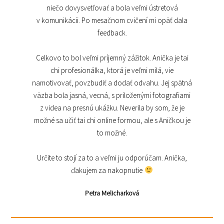
niečo dovysvetľovať a bola veľmi ústretová
v komunikácii. Po mesačnom cvičení mi opäť dala
feedback.
Celkovo to bol veľmi príjemný zážitok. Anička je tai
chi profesionálka, ktorá je veľmi milá, vie
namotivovať, povzbudiť a dodať odvahu. Jej spätná
väzba bola jasná, vecná, s priloženými fotografiami
z videa na presnú ukážku. Neverila by som, že je
možné sa učiť tai chi online formou, ale s Aničkou je
to možné.
Určite to stojí za to a veľmi ju odporúčam. Anička,
ďakujem za nakopnutie
Petra Melicharková