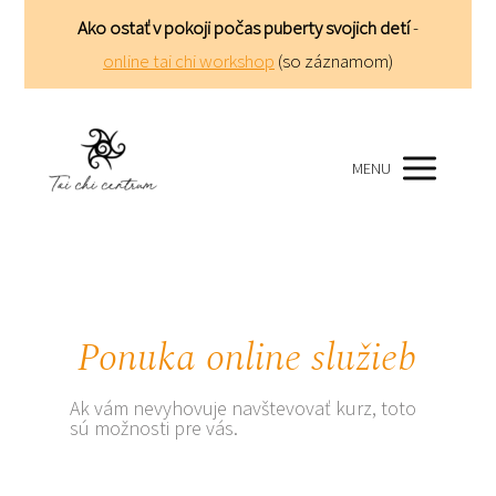
Ako ostať v pokoji počas puberty svojich detí
-
online tai chi workshop
(so záznamom)
MENU
Ponuka online služieb
Ak vám nevyhovuje navštevovať kurz, toto
sú možnosti pre vás.