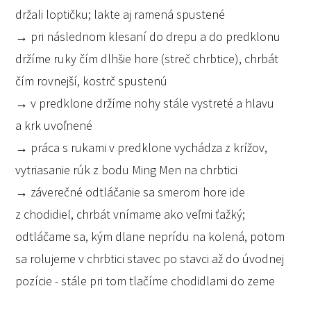
držali loptičku; lakte aj ramená spustené
→ pri následnom klesaní do drepu a do predklonu
držíme ruky čím dlhšie hore (streč chrbtice), chrbát
čím rovnejší, kostrč spustenú
→ v predklone držíme nohy stále vystreté a hlavu
a krk uvoľnené
→ práca s rukami v predklone vychádza z krížov,
vytriasanie rúk z bodu Ming Men na chrbtici
→ záverečné odtláčanie sa smerom hore ide
z chodidiel, chrbát vnímame ako veľmi ťažký;
odtláčame sa, kým dlane neprídu na kolená, potom
sa rolujeme v chrbtici stavec po stavci až do úvodnej
pozície - stále pri tom tlačíme chodidlami do zeme