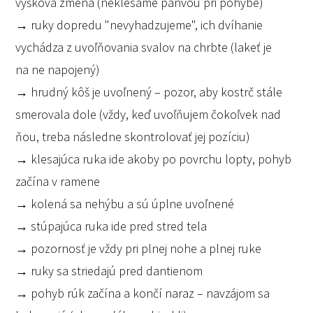
výšková zmena (neklesáme panvou pri pohybe)
→ ruky dopredu "nevyhadzujeme", ich dvíhanie
vychádza z uvoľňovania svalov na chrbte (lakeť je
na ne napojený)
→ hrudný kôš je uvoľnený – pozor, aby kostrč stále
smerovala dole (vždy, keď uvoľňujem čokoľvek nad
ňou, treba následne skontrolovať jej pozíciu)
→ klesajúca ruka ide akoby po povrchu lopty, pohyb
začína v ramene
→ kolená sa nehýbu a sú úplne uvoľnené
→ stúpajúca ruka ide pred stred tela
→ pozornosť je vždy pri plnej nohe a plnej ruke
→ ruky sa striedajú pred dantienom
→ pohyb rúk začína a končí naraz – navzájom sa