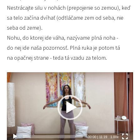
Nestrácajte silu v nohách (prepojenie so zemou), keď
sa telo začína dvíhať (odtláčame zem od seba, nie
seba od zeme).
Nohu, do ktorej ide váha, nazývame plná noha -
do nej ide naša pozornosť. Plná ruka je potom tá
na opačnej strane - teda tá vzadu za telom.
Video
prehrávač
00:00
|
11:19
1.00x