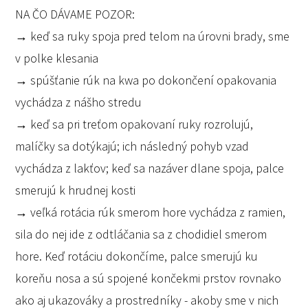
NA ČO DÁVAME POZOR:
→ keď sa ruky spoja pred telom na úrovni brady, sme
v polke klesania
→ spúšťanie rúk na kwa po dokončení opakovania
vychádza z nášho stredu
→ keď sa pri treťom opakovaní ruky rozrolujú,
malíčky sa dotýkajú; ich následný pohyb vzad
vychádza z lakťov; keď sa nazáver dlane spoja, palce
smerujú k hrudnej kosti
→ veľká rotácia rúk smerom hore vychádza z ramien,
sila do nej ide z odtláčania sa z chodidiel smerom
hore. Keď rotáciu dokončíme, palce smerujú ku
koreňu nosa a sú spojené končekmi prstov rovnako
ako aj ukazováky a prostredníky - akoby sme v nich