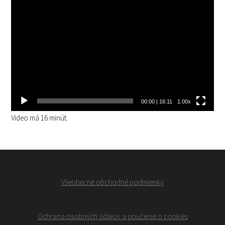
Video
prehrávač
00:00
|
16:11
1.00x
Video má 16 minút.
Všeobecné obchodné podmienky
Ochrana osobných údajov a poučenie o cookies