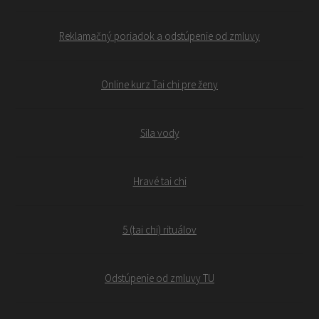
Reklamačný poriadok a odstúpenie od zmluvy
Online kurz Tai chi pre ženy
Sila vody
Hravé tai chi
5 (tai chi) rituálov
Odstúpenie od zmluvy TU