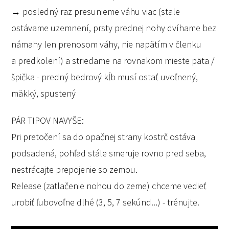
→ posledný raz presunieme váhu viac (stale
ostávame uzemnení, prsty prednej nohy dvíhame bez
námahy len prenosom váhy, nie napätím v členku
a predkolení) a striedame na rovnakom mieste päta /
špička - predný bedrový kĺb musí ostať uvoľnený,
mäkký, spustený
PÁR TIPOV NAVYŠE:
Pri pretočení sa do opačnej strany kostrč ostáva
podsadená, pohľad stále smeruje rovno pred seba,
nestrácajte prepojenie so zemou.
Release (zatlačenie nohou do zeme) chceme vedieť
urobiť ľubovoľne dlhé (3, 5, 7 sekúnd...) - trénujte.