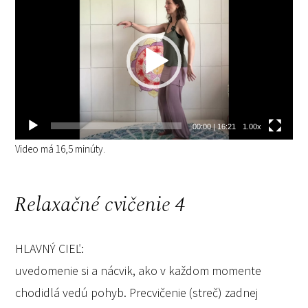
prehrávač
00:00
|
16:21
1.00x
Video má 16,5 minúty.
Relaxačné cvičenie 4
HLAVNÝ CIEĽ:
uvedomenie si a nácvik, ako v každom momente
chodidlá vedú pohyb. Precvičenie (streč) zadnej