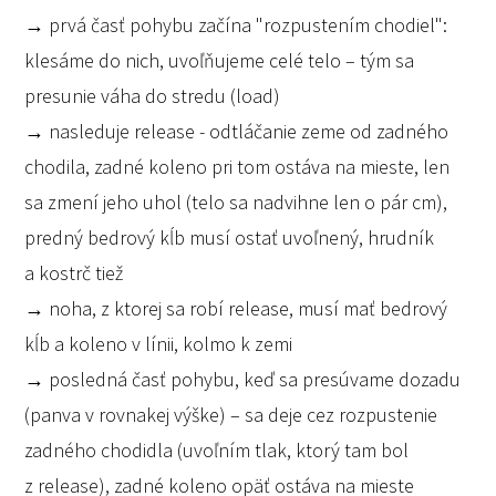
→ prvá časť pohybu začína "rozpustením chodiel":
klesáme do nich, uvoľňujeme celé telo – tým sa
presunie váha do stredu (load)
→ nasleduje release - odtláčanie zeme od zadného
chodila, zadné koleno pri tom ostáva na mieste, len
sa zmení jeho uhol (telo sa nadvihne len o pár cm),
predný bedrový kĺb musí ostať uvoľnený, hrudník
a kostrč tiež
→ noha, z ktorej sa robí release, musí mať bedrový
kĺb a koleno v línii, kolmo k zemi
→ posledná časť pohybu, keď sa presúvame dozadu
(panva v rovnakej výške) – sa deje cez rozpustenie
zadného chodidla (uvoľním tlak, ktorý tam bol
z release), zadné koleno opäť ostáva na mieste