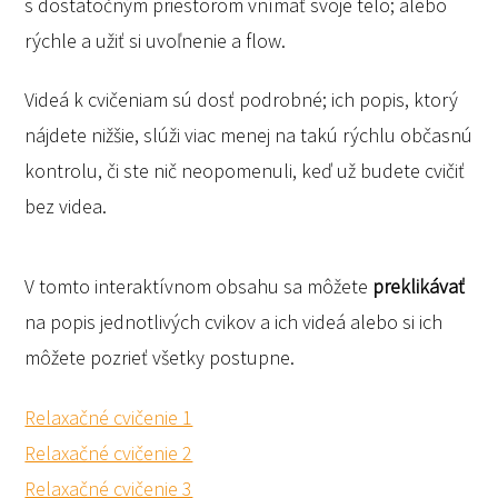
s dostatočným priestorom vnímať svoje telo; alebo
rýchle a užiť si uvoľnenie a flow.
Videá k cvičeniam sú dosť podrobné; ich popis, ktorý
nájdete nižšie, slúži viac menej na takú rýchlu občasnú
kontrolu, či ste nič neopomenuli, keď už budete cvičiť
bez videa.
V tomto interaktívnom obsahu sa môžete
preklikávať
na popis jednotlivých cvikov a ich videá alebo si ich
môžete pozrieť všetky postupne.
Relaxačné cvičenie 1
Relaxačné cvičenie 2
Relaxačné cvičenie 3