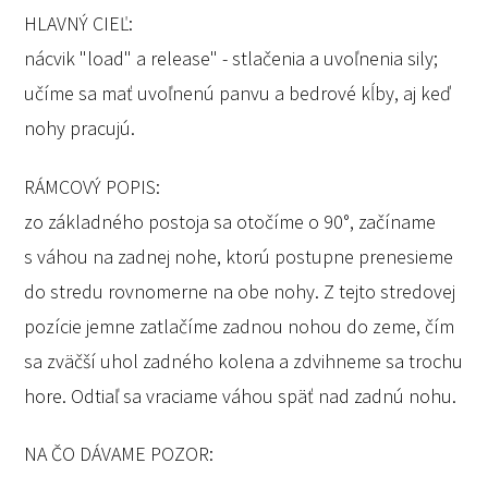
HLAVNÝ CIEĽ:
nácvik "load" a release" - stlačenia a uvoľnenia sily;
učíme sa mať uvoľnenú panvu a bedrové kĺby, aj keď
nohy pracujú.
RÁMCOVÝ POPIS:
zo základného postoja sa otočíme o 90°, začíname
s váhou na zadnej nohe, ktorú postupne prenesieme
do stredu rovnomerne na obe nohy. Z tejto stredovej
pozície jemne zatlačíme zadnou nohou do zeme, čím
sa zväčší uhol zadného kolena a zdvihneme sa trochu
hore. Odtiaľ sa vraciame váhou späť nad zadnú nohu.
NA ČO DÁVAME POZOR: