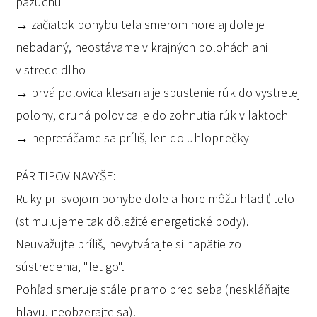
pazuchu
→ začiatok pohybu tela smerom hore aj dole je
nebadaný, neostávame v krajných polohách ani
v strede dlho
→ prvá polovica klesania je spustenie rúk do vystretej
polohy, druhá polovica je do zohnutia rúk v lakťoch
→ nepretáčame sa príliš, len do uhlopriečky
PÁR TIPOV NAVYŠE:
Ruky pri svojom pohybe dole a hore môžu hladiť telo
(stimulujeme tak dôležité energetické body).
Neuvažujte príliš, nevytvárajte si napätie zo
sústredenia, "let go".
Pohľad smeruje stále priamo pred seba (neskláňajte
hlavu, neobzerajte sa).