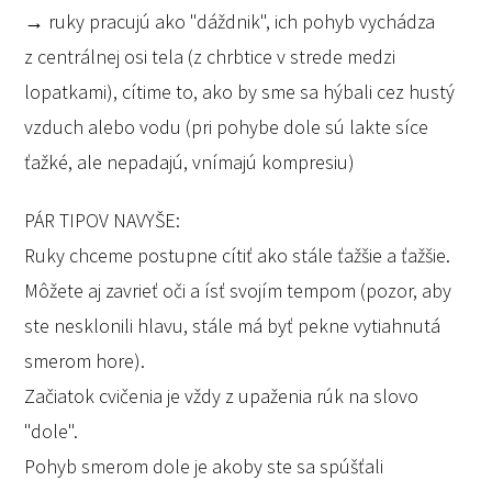
→ ruky pracujú ako "dáždnik", ich pohyb vychádza
z centrálnej osi tela (z chrbtice v strede medzi
lopatkami), cítime to, ako by sme sa hýbali cez hustý
vzduch alebo vodu (pri pohybe dole sú lakte síce
ťažké, ale nepadajú, vnímajú kompresiu)
PÁR TIPOV NAVYŠE:
Ruky chceme postupne cítiť ako stále ťažšie a ťažšie.
Môžete aj zavrieť oči a ísť svojím tempom (pozor, aby
ste nesklonili hlavu, stále má byť pekne vytiahnutá
smerom hore).
Začiatok cvičenia je vždy z upaženia rúk na slovo
"dole".
Pohyb smerom dole je akoby ste sa spúšťali