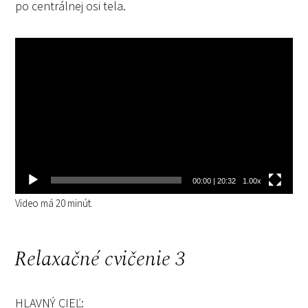
po centrálnej osi tela.
Video
prehrávač
00:00
|
20:32
1.00x
Video má 20 minút.
Relaxačné cvičenie 3
HLAVNÝ CIEĽ: