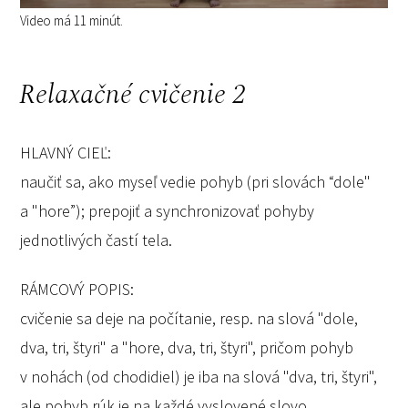
Video má 11 minút.
Relaxačné cvičenie 2
HLAVNÝ CIEĽ:
naučiť sa, ako myseľ vedie pohyb (pri slovách “dole"
a "hore”); prepojiť a synchronizovať pohyby
jednotlivých častí tela.
RÁMCOVÝ POPIS:
cvičenie sa deje na počítanie, resp. na slová "dole,
dva, tri, štyri" a "hore, dva, tri, štyri", pričom pohyb
v nohách (od chodidiel) je iba na slová "dva, tri, štyri",
ale pohyb rúk je na každé vyslovené slovo.