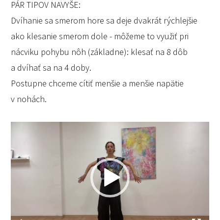
PÁR TIPOV NAVYŠE:
Dvíhanie sa smerom hore sa deje dvakrát rýchlejšie
ako klesanie smerom dole - môžeme to využiť pri
nácviku pohybu nôh (základne): klesať na 8 dôb
a dvíhať sa na 4 doby.
Postupne chceme cítiť menšie a menšie napätie
v nohách.
Video
prehrávač