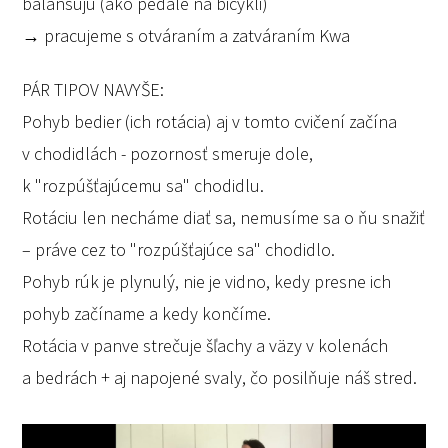
balansujú (ako pedále na bicykli)
→ pracujeme s otváraním a zatváraním Kwa
PÁR TIPOV NAVYŠE:
Pohyb bedier (ich rotácia) aj v tomto cvičení začína
v chodidlách - pozornosť smeruje dole,
k "rozpúšťajúcemu sa" chodidlu.
Rotáciu len necháme diať sa, nemusíme sa o ňu snažiť
– práve cez to "rozpúšťajúce sa" chodidlo.
Pohyb rúk je plynulý, nie je vidno, kedy presne ich
pohyb začíname a kedy končíme.
Rotácia v panve strečuje šľachy a väzy v kolenách
a bedrách + aj napojené svaly, čo posilňuje náš stred.
Video