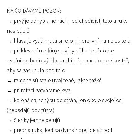
NA ČO DÁVAME POZOR:
→ prvý je pohyb v nohách - od chodidiel, telo a ruky
nasledujú
→ hlava je vytiahnutá smerom hore, vnímame os tela
→ pri klesaní uvoľňujem kĺby nôh – keď dobre
uvoľníme bedrový kĺb, urobí nám priestor pre kostrč,
aby sa zasunula pod telo
→ ramená sú stale uvoľnené, lakte ťažké
→ pri rotácii zatvárame kwa
→ kolená sa nehýbu do strán, len okolo svojej osi
(nepadajú dovnútra)
→ členky jemne pérujú
→ predná ruka, keď sa dvíha hore, ide až pod