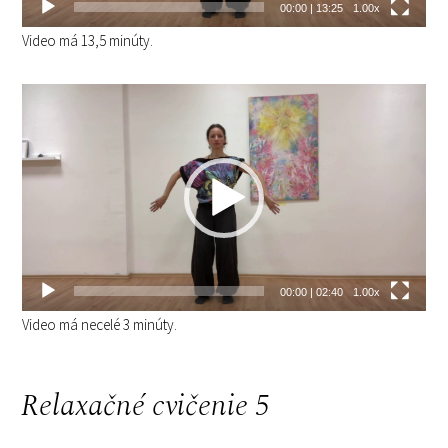
00:00
|
13:25
1.00x
Video má 13,5 minúty.
Video
prehrávač
00:00
|
02:40
1.00x
Video má necelé 3 minúty.
Relaxačné cvičenie 5