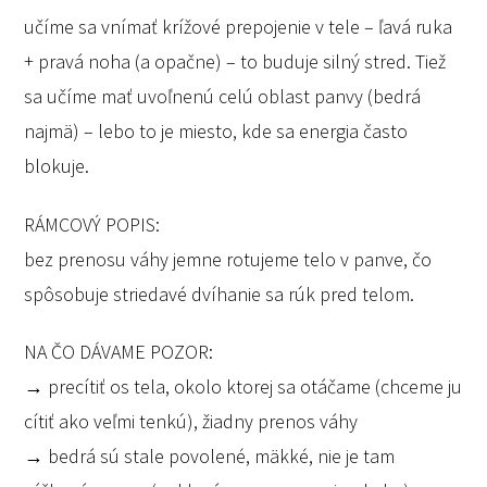
učíme sa vnímať krížové prepojenie v tele – ľavá ruka
+ pravá noha (a opačne) – to buduje silný stred. Tiež
sa učíme mať uvoľnenú celú oblast panvy (bedrá
najmä) – lebo to je miesto, kde sa energia často
blokuje.
RÁMCOVÝ POPIS:
bez prenosu váhy jemne rotujeme telo v panve, čo
spôsobuje striedavé dvíhanie sa rúk pred telom.
NA ČO DÁVAME POZOR:
→ precítiť os tela, okolo ktorej sa otáčame (chceme ju
cítiť ako veľmi tenkú), žiadny prenos váhy
→ bedrá sú stale povolené, mäkké, nie je tam