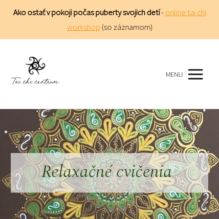
Ako ostať v pokoji počas puberty svojich detí
-
online tai chi
workshop
(so záznamom)
MENU
Relaxačné cvičenia