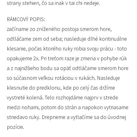
strany stehien, čo sa inak v tai chi nedeje.
RÁMCOVÝ POPIS:
začíname zo zníženého postoja smerom hore,
odtláčame zem od seba; nasleduje dlhé kontinuálne
klesanie, počas ktorého ruky robia svoju prácu - toto
opakujeme 2x. Pri treťom raze je zmena v pohybe rúk
a z najnižšieho bodu sa opäť odtláčame smerom hore
so súčasnom veľkou rotáciou v rukách. Nasleduje
klesnutie do predklonu, kde po celý čas držíme
vystreté kolená. Telo rozhojdáme najprv v strede
medzi nohami, potom do strán a napokon vytriasame
striedavo ruky. Drepneme a vytlačíme sa do úvodnej
pozície.