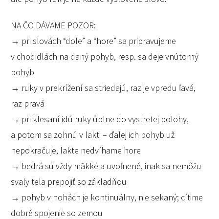
NA ČO DÁVAME POZOR:
→ pri slovách “dole” a “hore” sa pripravujeme
v chodidlách na daný pohyb, resp. sa deje vnútorný
pohyb
→ ruky v prekrížení sa striedajú, raz je vpredu ľavá,
raz pravá
→ pri klesaní idú ruky úplne do vystretej polohy,
a potom sa zohnú v lakti – ďalej ich pohyb už
nepokračuje, lakte nedvíhame hore
→ bedrá sú vždy mäkké a uvoľnené, inak sa nemôžu
svaly tela prepojiť so základňou
→ pohyb v nohách je kontinuálny, nie sekaný; cítime
dobré spojenie so zemou