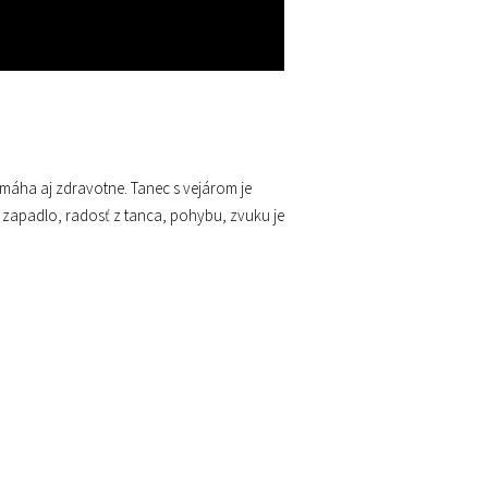
omáha aj zdravotne. Tanec s vejárom je
 zapadlo, radosť z tanca, pohybu, zvuku je