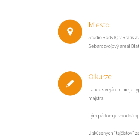
Miesto
Studio Body IQ v Bratisla
Sebarozvojový areál Blati
O kurze
Tanec s vejárom nie je typ
majstra.
Tým pádom je vhodná aj pr
U skúsených “tajčistov” z