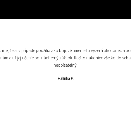
chi je, že aj v prípade použitia ako bojové umenie to vyzerá ako tanec a p
znám a už jej učenie bol nádherný zážitok. Keď to nakoniec všetko do seba
Gitka V.
neopísateľný.
Andrea S.
Halinka F.