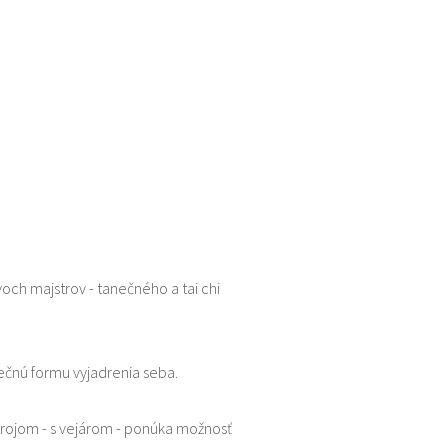
dvoch majstrov - tanečného a tai chi
nečnú formu vyjadrenia seba.
ástrojom - s vejárom - ponúka možnosť