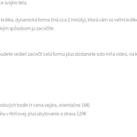
ce svojho tela.
e krátka, dynamická forma (má cca 2 minúty), ktorá vám vo veľmi krát
akým spôsobom ju zacvičíte.
dete vedieť zacvičiť celú formu plus dostanete odo mňa video, na kto
ndových hodín (+ cena vejára, orientačne 16€)
nu v Hriňovej: plus ubytovanie a strava 120€