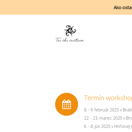
Ako ostať
Termín worksho
8. - 9. február 2025 v Bra
22. - 23. marec 2025 v Br
6. - 8. jún 2025 v Hriňove