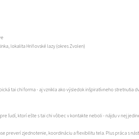
ve
nka, lokalita Hriňovské lazy (okres Zvolen)
ická tai chi forma - aj vznikla ako výsledok inšpiratívneho stretnutia 
e ľudí, ktorí ešte s tai chi vôbec v kontakte neboli - nájdu v nej jedi
ase preverí zjednotenie, koordináciu a flexibilitu tela. Plus práca s n