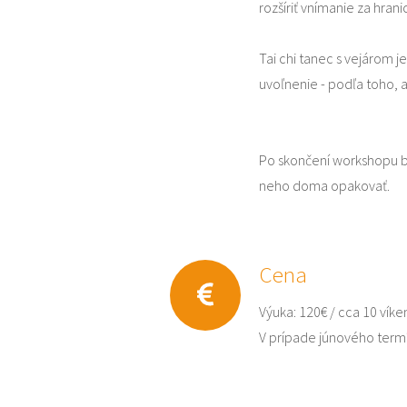
rozšíriť vnímanie za hrani
Tai chi tanec s vejárom j
uvoľnenie - podľa toho, 
Po skončení workshopu bu
neho doma opakovať.
Cena
Výuka: 120€ / cca 10 víke
V prípade júnového termí