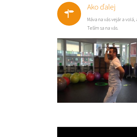
Ako ďalej
Máva na vás vejár a volá,
Teším sa na vás.
Video