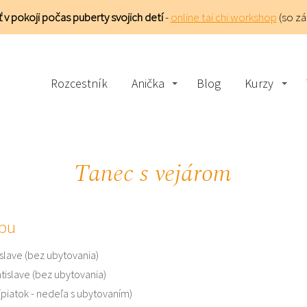
 v pokoji počas puberty svojich detí
-
online tai chi workshop
(so z
Rozcestník
Anička
Blog
Kurzy
Tanec s vejárom
pu
tislave (bez ubytovania)
atislave (bez ubytovania)
j (piatok - nedeľa s ubytovaním)