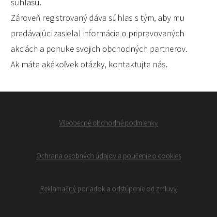
súhlasu.
Zároveň registrovaný dáva súhlas s tým, aby mu
predávajúci zasielal informácie o pripravovaných
akciách a ponuke svojich obchodných partnerov.
Ak máte akékoľvek otázky, kontaktujte nás.
Všeobecné obchodné podmienky
Ochrana osobných údajov a poučenie o cookies
Reklamačný poriadok a odstúpenie od zmluvy