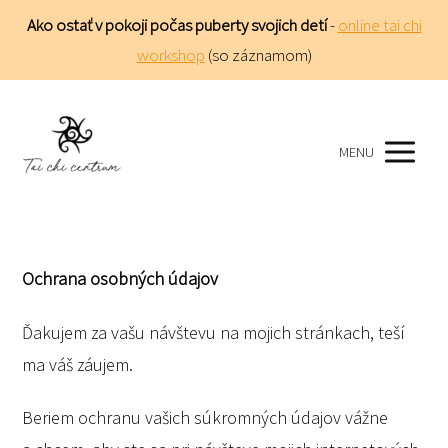
Ako ostať v pokoji počas puberty svojich detí
-
online tai chi
workshop
(so záznamom)
MENU
Ochrana osobných údajov
Ďakujem za vašu návštevu na mojich stránkach, teší
ma váš záujem.
Beriem ochranu vašich súkromných údajov vážne