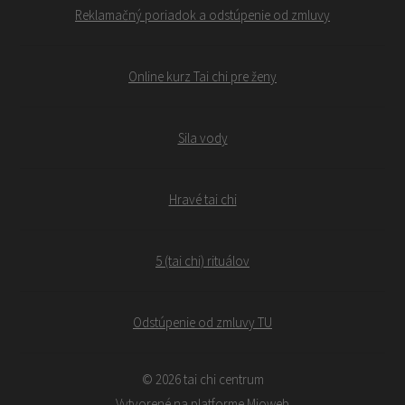
Reklamačný poriadok a odstúpenie od zmluvy
Online kurz Tai chi pre ženy
Sila vody
Hravé tai chi
5 (tai chi) rituálov
Odstúpenie od zmluvy TU
© 2026 tai chi centrum
Vytvorené na platforme
Mioweb