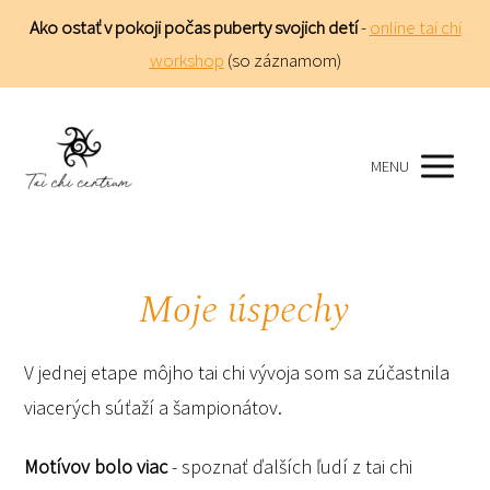
Ako ostať v pokoji počas puberty svojich detí
-
online tai chi
workshop
(so záznamom)
MENU
Moje úspechy
V jednej etape môjho tai chi vývoja som sa zúčastnila
viacerých súťaží a šampionátov.
Motívov bolo viac
- spoznať ďalších ľudí z tai chi