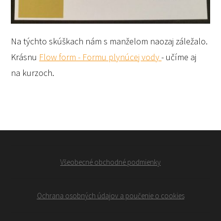
Na týchto skúškach nám s manželom naozaj záležalo.
Krásnu
Flow form - Formu plynúcej vody
- učíme aj
na kurzoch.
Všeobecné obchodné podmienky
Ochrana osobných údajov a poučenie o cookies