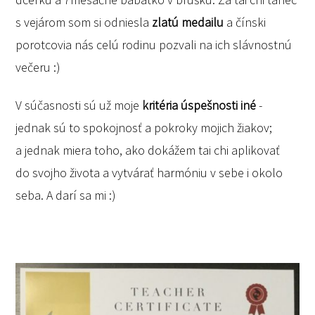
s vejárom som si odniesla
zlatú medailu
a čínski
porotcovia nás celú rodinu pozvali na ich slávnostnú
večeru :)
V súčasnosti sú už moje
kritéria úspešnosti iné
-
jednak sú to spokojnosť a pokroky mojich žiakov;
a jednak miera toho, ako dokážem tai chi aplikovať
do svojho života a vytvárať harmóniu v sebe i okolo
seba. A darí sa mi :)