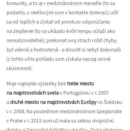
komunity, a to aj v medzinárodnom meradle (to sa
podarilo, s niektorými som v kontakte doteraz); učiť
sa od lepších a získať od porotcov odporúčania
na zlepšenie (to sa ukázalo kvôli tempu súťaží ako
nerealizovateľné); prekonať svoj strach robiť chyby,
byť videná a hodnotená - a dovoliť si nebyť dokonalá
(z tohto uhla pohľadu som získala naozaj cenné
skúsenosti).
Moje najlepšie výsledky boli
tretie miesto
na majstrovstvách sveta
v Portugalsku v r. 2007
a
druhé miesto na majstrovstvách Európy
vo Švédsku
v r. 2008. Na poslednom medzinárodnom šampionáte
v Prahe v r. 2013 som už mala so sebou dvojročnú
dcérku a 7mesačné bábätko v brušku. Za tai chi tanec