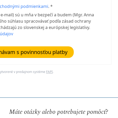
chodnými podmienkami
. *
e-mail) sú u mňa v bezpečí a budem (Mgr. Anna
ášho súhlasu spracovávať podľa zásad ochrany
hádzajú zo slovenskej a európskej legislatívy.
údajov
návam s povinnosťou platby
ytvorené v predajnom systéme
FAPI
.
Máte otázky alebo potrebujete pomôcť?