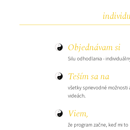
individ
Objednávam si
Silu odhodlania - individuál
Teším sa na
všetky sprievodné možnosti a
videách.
Viem,
že program začne, keď mi t