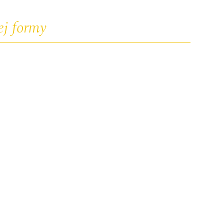
ej formy
.