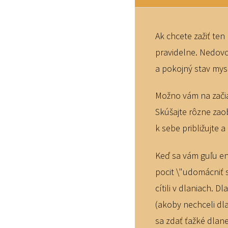
Ak chcete zažiť ten 
pravidelne. Nedovoľ
a pokojný stav mysle
Možno vám na začia
Skúšajte rôzne zaob
k sebe približujte 
Keď sa vám guľu ener
pocit \"udomácniť s
cítili v dlaniach. 
(akoby nechceli dla
sa zdať ťažké dlane