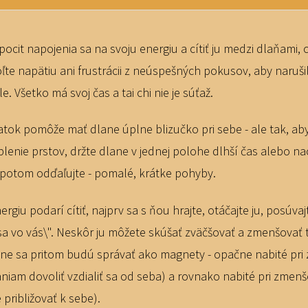
pocit napojenia sa na svoju energiu a cítiť ju medzi dlaňami, 
te napätiu ani frustrácii z neúspešných pokusov, aby narušil
. Všetko má svoj čas a tai chi nie je súťaž.
tok pomôže mať dlane úplne blizučko pri sebe - ale tak, aby
lenie prstov, držte dlane v jednej polohe dlhší čas alebo n
a potom odďaľujte - pomalé, krátke pohyby.
giu podarí cítiť, najprv sa s ňou hrajte, otáčajte ju, posúvajt
a vo vás\". Neskôr ju môžete skúšať zväčšovať a zmenšovať ta
Dlane sa pritom budú správať ako magnety - opačne nabité pri
niam dovoliť vzdialiť sa od seba) a rovnako nabité pri zmen
 približovať k sebe).