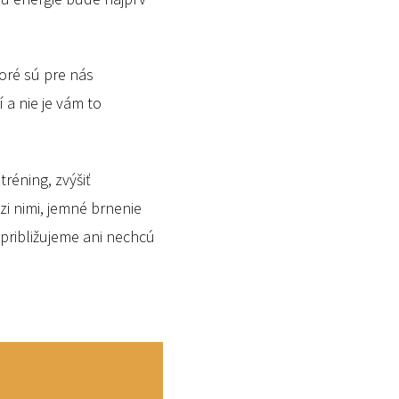
toré sú pre nás
a nie je vám to
réning, zvýšiť
zi nimi, jemné brnenie
 približujeme ani nechcú