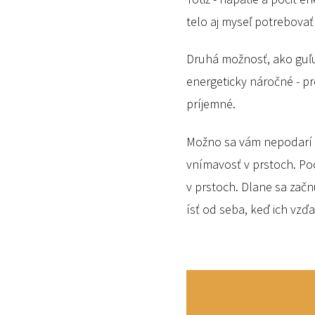
telo aj myseľ potrebovať 
Druhá možnosť, ako guľu 
energeticky náročné - pr
príjemné.
Možno sa vám nepodarí guľ
vnímavosť v prstoch. Poc
v prstoch. Dlane sa začn
ísť od seba, keď ich vzď