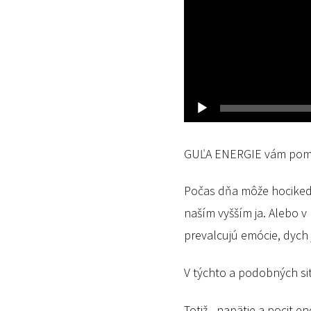
GUĽA ENERGIE vám po
Počas dňa môže hocikedy 
naším vyšším ja. Alebo 
prevalcujú emócie, dych j
V týchto a podobných sit
Totiž - napätie a pocit 