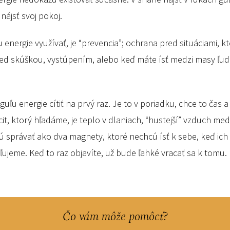
nájsť svoj pokoj.
energie využívať, je “prevencia”; ochrana pred situáciami, k
ed skúškou, vystúpením, alebo keď máte ísť medzi masy ľudí 
u energie cítiť na prvý raz. Je to v poriadku, chce to čas a t
it, ktorý hľadáme, je teplo v dlaniach, “hustejší” vzduch med
ú správať ako dva magnety, ktoré nechcú ísť k sebe, keď ich
aľujeme. Keď to raz objavíte, už bude ľahké vracať sa k tomu.
Čo vám môže pomôcť?