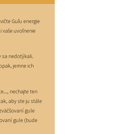
cvičte Guľu energie
i vaše uvoľnenie
 sa nedotýkali.
aopak, jemne ich
e..., nechajte ten
k, aby ste ju stále
 zväčšovaní gule
šovaní gule (bude