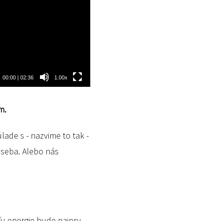
00:00
|
02:36
1.00x
m.
ade s - nazvime to tak -
 seba. Alebo nás
uľu energie bude najprv