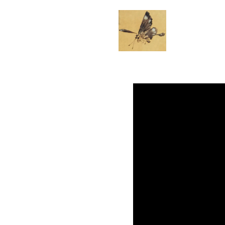
Video
prehrávač