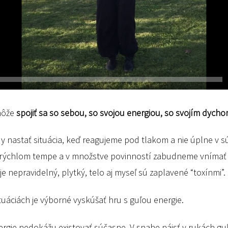
môže
spojiť sa so sebou, so svojou energiou, so svojím dycho
nastať situácia, keď reagujeme pod tlakom a nie úplne v súl
v rýchlom tempe a v množstve povinností zabudneme vnímať
e nepravidelný, plytký, telo aj myseľ sú zaplavené “toxínmi”.
uáciách je výborné vyskúšať hru s guľou energie.
energie nedokážu existovať súčasne. V snahe nájsť v rukách g