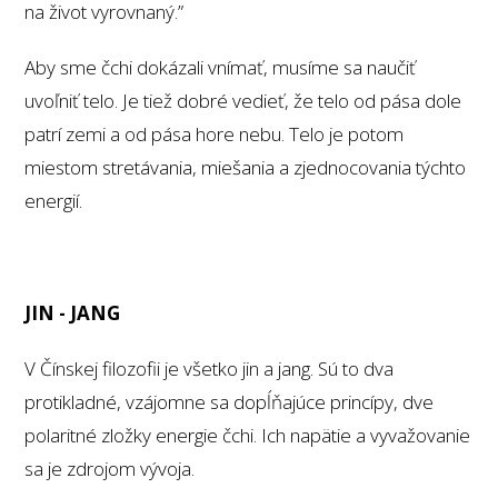
na život vyrovnaný.”
Aby sme čchi dokázali vnímať, musíme sa naučiť
uvoľniť telo. Je tiež dobré vedieť, že telo od pása dole
patrí zemi a od pása hore nebu. Telo je potom
miestom stretávania, miešania a zjednocovania týchto
energií.
JIN - JANG
V Čínskej filozofii je všetko jin a jang. Sú to dva
protikladné, vzájomne sa dopĺňajúce princípy, dve
polaritné zložky energie čchi. Ich napätie a vyvažovanie
sa je zdrojom vývoja.