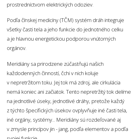
prostredníctvom elektrických odoziev.
Podľa čínskej medicíny (TČM) systém dráh integruje
všetky časti tela a jeho funkcie do jednotného celku
a je hlavnou energetickou podporou vnútorných
orgánov.
Meridiány sa prirodzene zúčastňujú našich
každodenných činností, čchi v nich koluje
v nepretržitom toku. Jej tok má zdroj, ale cirkulácia
nemá koniec ani začiatok. Tento nepretržitý tok delíme
na jednotlivé úseky, jednotlivé dráhy, pretože každý
z týchto špecifických úsekov ovplyvňuje iné časti tela,
iné orgány, systémy... Meridiány sú rozdeľované aj
v zmysle princípov jin - jang, podľa elementov a podľa
svojej funkcie.