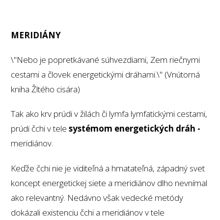
MERIDIÁNY
\"Nebo je popretkávané súhvezdiami, Zem riečnymi
cestami a človek energetickými dráhami.\" (Vnútorná
kniha Žltého cisára)
Tak ako krv prúdi v žilách či lymfa lymfatickými cestami,
prúdi čchi v tele
systémom energetických dráh -
meridiánov.
Keďže čchi nie je viditeľná a hmatateľná, západný svet
koncept energetickej siete a meridiánov dlho nevnímal
ako relevantný. Nedávno však vedecké metódy
dokázali existenciu čchi a meridiánov v tele