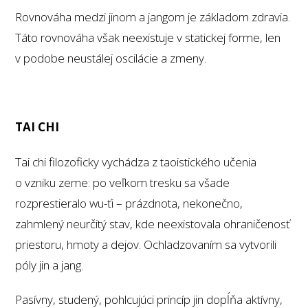
Rovnováha medzi jinom a jangom je základom zdravia.
Táto rovnováha však neexistuje v statickej forme, len
v podobe neustálej oscilácie a zmeny.
TAI CHI
Tai chi filozoficky vychádza z taoistického učenia
o vzniku zeme: po veľkom tresku sa všade
rozprestieralo wu-ťi – prázdnota, nekonečno,
zahmlený neurčitý stav, kde neexistovala ohraničenosť
priestoru, hmoty a dejov. Ochladzovaním sa vytvorili
póly jin a jang.
Pasívny, studený, pohlcujúci princíp jin dopĺňa aktívny,