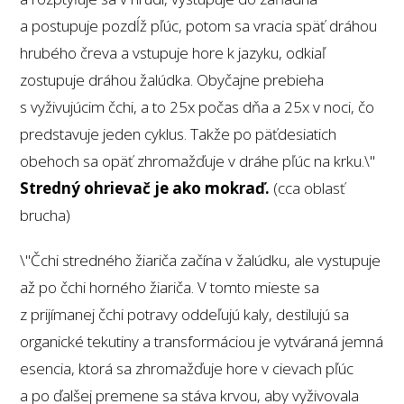
a postupuje pozdĺž pľúc, potom sa vracia späť dráhou
hrubého čreva a vstupuje hore k jazyku, odkiaľ
zostupuje dráhou žalúdka. Obyčajne prebieha
s vyživujúcim čchi, a to 25x počas dňa a 25x v noci, čo
predstavuje jeden cyklus. Takže po päťdesiatich
obehoch sa opäť zhromažďuje v dráhe pľúc na krku.\"
Stredný ohrievač je ako mokraď.
(cca oblasť
brucha)
\"Čchi stredného žiariča začína v žalúdku, ale vystupuje
až po čchi horného žiariča. V tomto mieste sa
z prijímanej čchi potravy oddeľujú kaly, destilujú sa
organické tekutiny a transformáciou je vytváraná jemná
esencia, ktorá sa zhromažďuje hore v cievach pľúc
a po ďalšej premene sa stáva krvou, aby vyživovala