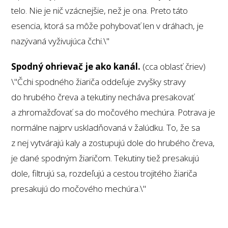
telo. Nie je nič vzácnejšie, než je ona. Preto táto
esencia, ktorá sa môže pohybovať len v dráhach, je
nazývaná vyživujúca čchi.\"
Spodný ohrievač je ako kanál.
(cca oblasť čriev)
\"Čchi spodného žiariča oddeľuje zvyšky stravy
do hrubého čreva a tekutiny necháva presakovať
a zhromažďovať sa do močového mechúra. Potrava je
normálne najprv uskladňovaná v žalúdku. To, že sa
z nej vytvárajú kaly a zostupujú dole do hrubého čreva,
je dané spodným žiaričom. Tekutiny tiež presakujú
dole, filtrujú sa, rozdeľujú a cestou trojitého žiariča
presakujú do močového mechúra.\"