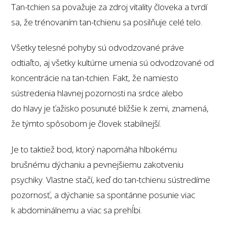
Tan-tchien sa považuje za zdroj vitality človeka a tvrdí
sa, že trénovaním tan-tchienu sa posilňuje celé telo.
Všetky telesné pohyby sú odvodzované práve
odtiaľto, aj všetky kultúrne umenia sú odvodzované od
koncentrácie na tan-tchien. Fakt, že namiesto
sústredenia hlavnej pozornosti na srdce alebo
do hlavy je ťažisko posunuté bližšie k zemi, znamená,
že týmto spôsobom je človek stabilnejší.
Je to taktiež bod, ktorý napomáha hlbokému
brušnému dýchaniu a pevnejšiemu zakotveniu
psychiky. Vlastne stačí, keď do tan-tchienu sústredíme
pozornosť, a dýchanie sa spontánne posunie viac
k abdominálnemu a viac sa prehĺbi.