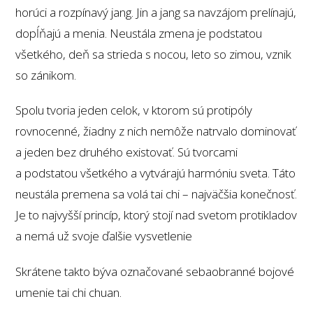
horúci a rozpínavý jang. Jin a jang sa navzájom prelínajú,
dopĺňajú a menia. Neustála zmena je podstatou
všetkého, deň sa strieda s nocou, leto so zimou, vznik
so zánikom.
Spolu tvoria jeden celok, v ktorom sú protipóly
rovnocenné, žiadny z nich nemôže natrvalo dominovať
a jeden bez druhého existovať. Sú tvorcami
a podstatou všetkého a vytvárajú harmóniu sveta. Táto
neustála premena sa volá tai chi – najväčšia konečnosť.
Je to najvyšší princíp, ktorý stojí nad svetom protikladov
a nemá už svoje ďalšie vysvetlenie
Skrátene takto býva označované sebaobranné bojové
umenie tai chi chuan.