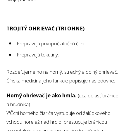
TROJITÝ OHRIEVAČ (TRI OHNE)
Prepravujú prvopočiatočnú čchi.
Prepravujú tekutiny.
Rozdeľujeme ho na horný, stredný a dolný ohrievač.
Čínska medicína jeho funkcie popisuje nasledovne:
Horný ohrievač je ako hmla.
(cca oblasť bránice
a hrudníka)
\"Čchi horného žiariča vystupuje od žalúdkového
vchodu hore až nad hrdlo, prestupuje bránicou
a rozptyľuje sa v hrudi, vystupuje do záňadria