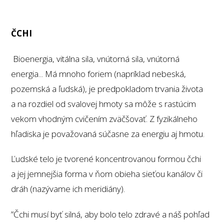
ČCHI
Bioenergia, vitálna sila, vnútorná sila, vnútorná
energia... Má mnoho foriem (napríklad nebeská,
pozemská a ľudská), je predpokladom trvania života
a na rozdiel od svalovej hmoty sa môže s rastúcim
vekom vhodným cvičením zväčšovať. Z fyzikálneho
hľadiska je považovaná súčasne za energiu aj hmotu.
Ľudské telo je tvorené koncentrovanou formou čchi
a jej jemnejšia forma v ňom obieha sieťou kanálov či
dráh (nazývame ich meridiány).
”Čchi musí byť silná, aby bolo telo zdravé a náš pohľad