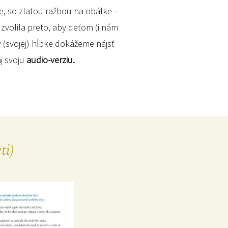
zbe, so zlatou ražbou na obálke –
 zvolila preto, aby deťom (i nám
 (svojej) hĺbke dokážeme nájsť
j svoju
audio-verziu.
ti)