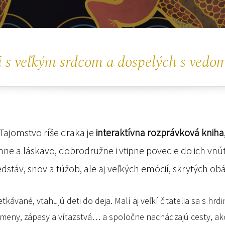
i s veľkým srdcom a dospelých s ved
Tajomstvo ríše draka je
interaktívna rozprávková kniha
mne a láskavo, dobrodružne i vtipne povedie do ich vnút
edstáv, snov a túžob, ale aj veľkých emócií, skrytých obá
kávané, vťahujú deti do deja. Malí aj veľkí čitatelia sa s hrd
remeny, zápasy a víťazstvá… a spoločne nachádzajú cesty, a