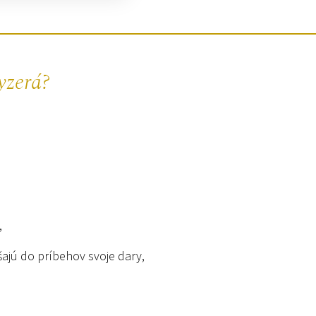
yzerá?
,
ášajú do príbehov svoje dary,