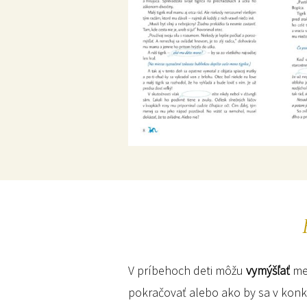
V príbehoch deti môžu
vymýšľať
men
pokračovať alebo ako by sa v konkré