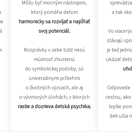
Môžu byť mocným nástrojom,
sprevádzať
o
ktorý pomáha deťom
a tak sko
ie
harmonicky sa rozvíjať a napĺňať
á
svoj potenciál.
Vo viacerý
,
stávajú spo
m
Rozprávky v sebe totiž nesú
je tiež jedn
múdrosť zhustenú
ukázať deťo
do symbolickej podoby, sú
utvá
univerzálnymi príbehmi
o životných výzvach, ale aj
Odpovede n
o vývinových úlohách, v ktorých
cestou, ak
rastie a dozrieva detská psychika.
lepšie por
deti učia 