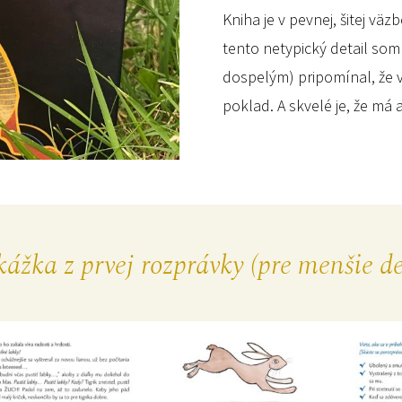
Kniha je v pevnej, šitej vä
tento netypický detail som
dospelým) pripomínal, že v
poklad. A skvelé je, že má a
ážka z prvej rozprávky (pre menšie de