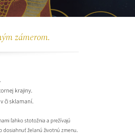
omým zámerom.
,
ornej krajiny.
v či sklamaní.
inami ľahko stotožnia a prežívajú
ko dosiahnuť želanú životnú zmenu.