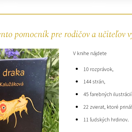
nto pomocník pre rodičov a učiteľov v
V knihe nájdete
10 rozprávok,
144 strán,
45 farebných ilustrácií
22 zvierat, ktoré prin
11 ľudských hrdinov.