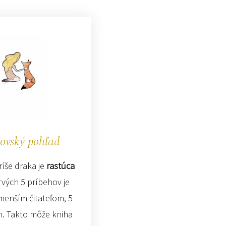
ovský pohľad
ríše draka je
rastúca
rvých 5 príbehov je
menším čitateľom, 5
m. Takto môže kniha