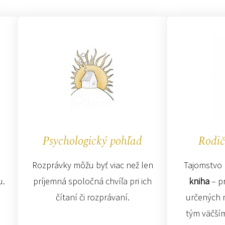
Psychologický pohľad
Rodič
Rozprávky môžu byť viac než len
Tajomstvo 
u.
príjemná spoločná chvíľa pri ich
kniha
– p
čítaní či rozprávaní.
určených 
tým väčší