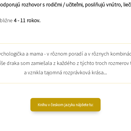
orujú rozhovor s rodičmi / učiteľmi, posilňujú vnútro, lieči
ibližne
4 -
11 rokov.
psychologička a mama - v rôznom poradí a v rôznych kombináci
íše draka som zamiešala z každého z týchto troch rozmerov
a vznikla tajomná rozprávková krása...
Knihu v českom jazyku nájdete tu: