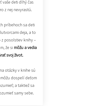
 vaše deti dlhý čas
ro z nej nevyrastú.
ch príbehoch sa deti
lutvorcami deja, a to
o z posolstiev knihy –
m, že si
môžu a vedia
rať svoj život.
a otázky v knihe sú
o môžu dospelí deťom
ozumieť; a taktiež sa
rozumieť samy sebe.