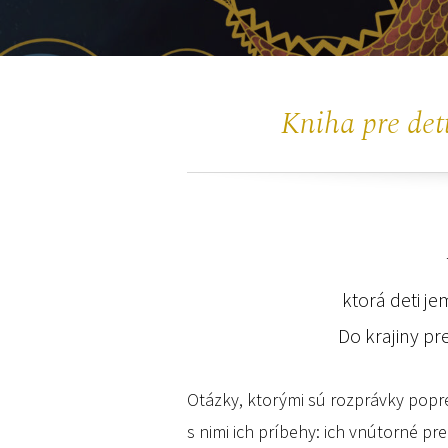
Kniha pre det
ktorá deti je
Do krajiny pr
Otázky, ktorými sú rozprávky popret
s nimi ich príbehy: ich vnútorné p