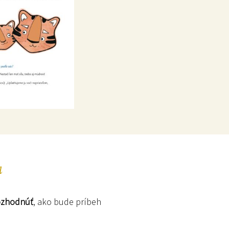
u
ozhodnúť
, ako bude príbeh