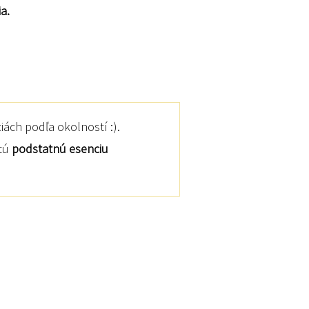
a.
ách podľa okolností :).
 tú
podstatnú esenciu