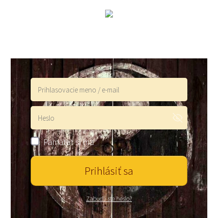
Pamätať si ma
Prihlásiť sa
Zabudli ste heslo?