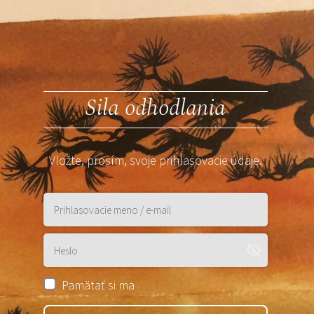
Sila odhodlania
Vložte, prosím, svoje prihlasovacie údaje.
Pamätať si ma